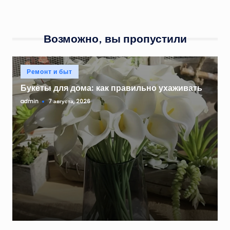
Возможно, вы пропустили
Опубликовано
Ремонт и быт
в
Букеты для дома: как правильно ухаживать
admin
7 августа, 2026
Запись
от