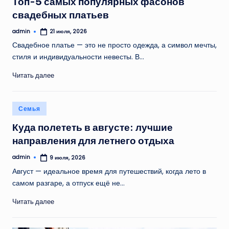
Топ-5 самых популярных фасонов
свадебных платьев
admin
21 июля, 2026
Запись
от
Свадебное платье — это не просто одежда, а символ мечты,
стиля и индивидуальности невесты. В…
Читать далее
Опубликовано
Семья
в
Куда полететь в августе: лучшие
направления для летнего отдыха
admin
9 июля, 2026
Запись
от
Август — идеальное время для путешествий, когда лето в
самом разгаре, а отпуск ещё не…
Читать далее