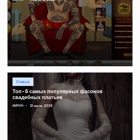
Запись
от
Опубликовано
Семья
в
Топ-5 самых популярных фасонов
свадебных платьев
admin
21 июля, 2026
Запись
от