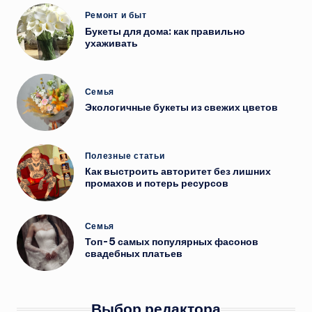
Опубликовано
Ремонт и быт
в
Букеты для дома: как правильно
ухаживать
Опубликовано
Семья
в
Экологичные букеты из свежих цветов
Опубликовано
Полезные статьи
в
Как выстроить авторитет без лишних
промахов и потерь ресурсов
Опубликовано
Семья
в
Топ-5 самых популярных фасонов
свадебных платьев
Выбор редактора