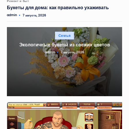
Опубликовано
Ремонт и быт
в
Букеты для дома: как правильно ухаживать
admin
7 августа, 2026
Запись
от
Опубликовано
Семья
в
Экологичные букеты из свежих цветов
admin
7 августа, 2026
Запись
от