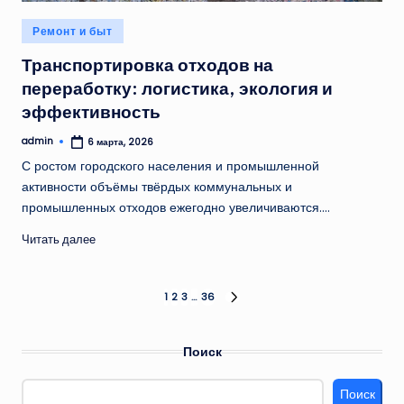
Опубликовано
Ремонт и быт
в
Транспортировка отходов на
переработку: логистика, экология и
эффективность
admin
6 марта, 2026
Запись
от
С ростом городского населения и промышленной
активности объёмы твёрдых коммунальных и
промышленных отходов ежегодно увеличиваются.…
Читать далее
Пагинация
1
2
3
…
36
СЛЕД.
СТРАНИЦА
записей
Поиск
Поиск