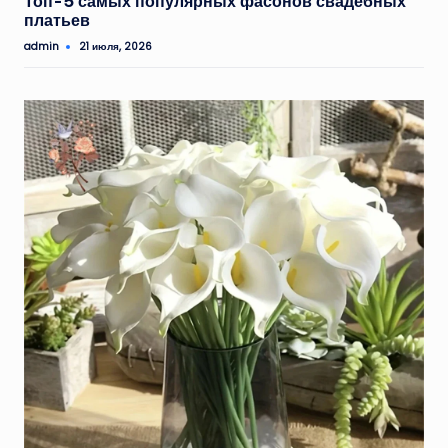
Топ-5 самых популярных фасонов свадебных
платьев
admin
21 июля, 2026
Запись
от