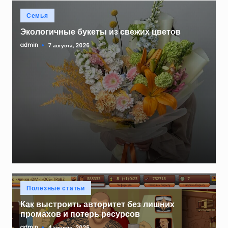
Опубликовано
Семья
в
Экологичные букеты из свежих цветов
admin
7 августа, 2026
Запись
от
Опубликовано
Полезные статьи
в
Как выстроить авторитет без лишних
промахов и потерь ресурсов
admin
4 августа, 2026