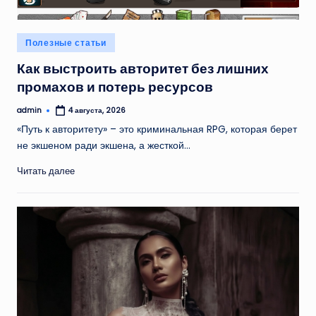
Опубликовано
Полезные статьи
в
Как выстроить авторитет без лишних
промахов и потерь ресурсов
admin
4 августа, 2026
Запись
от
«Путь к авторитету» – это криминальная RPG, которая берет
не экшеном ради экшена, а жесткой…
Читать далее