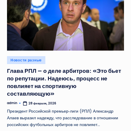
Опубликовано
Новости разные
в
Глава РПЛ — о деле арбитров: «Это бьет
по репутации. Надеюсь, процесс не
повлияет на спортивную
составляющую»
admin
28 февраля, 2026
Запись
от
Президент Российской премьер‑лиги (РПЛ) Александр
Алаев выразил надежду, что расследование в отношении
российских футбольных арбитров не повлияет…