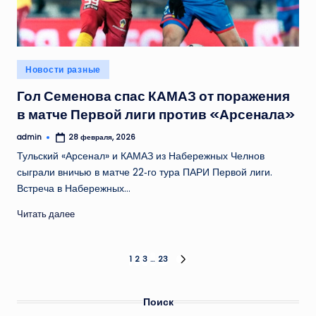
Опубликовано
Новости разные
в
Гол Семенова спас КАМАЗ от поражения
в матче Первой лиги против «Арсенала»
admin
28 февраля, 2026
Запись
от
Тульский «Арсенал» и КАМАЗ из Набережных Челнов
сыграли вничью в матче 22‑го тура ПАРИ Первой лиги.
Встреча в Набережных…
Читать далее
Пагинация
1
2
3
…
23
СЛЕД.
СТРАНИЦА
записей
Поиск