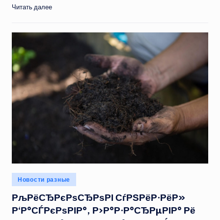
Читать далее
Опубликовано
Новости разные
в
РљРёСЂРєРѕСЂРѕРІ СѓРЅРёР·РёР»
Р‘Р°СЃРєРѕРІР°, Р›Р°Р·Р°СЂРµРІР° Рё