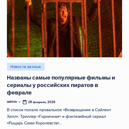
Опубликовано
Новости разные
в
Названы самые популярные фильмы и
сериалы у российских пиратов в
феврале
admin
28 февраля, 2026
Запись
от
В список попало провальное «Возвращение в Сайлент
Хилл». Триллер «Горничная» и фэнтезийный сериал
«Рыцарь Семи Королевств»…