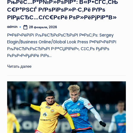
РњРёС…Р°Р№Р»РѕРІР°: В«Р•СЃС‚СЊ
С€Р°РЅСЃ РґРѕРїРѕР»Р·С‚Рё РґРѕ
РІРµСЂС…СѓС€РєРё РѕР»РёРјРїР°В»
admin
28 февраля, 2026
Запись
от
Р¤РёР»РёРїРї РљРёСЂРєРѕСЂРѕРІ Р¤РѕС‚Рѕ: Sergey
Elagin/Business Online/Global Look Press Р¤РёР»РёРїРї
РљРёСЂРєРѕСЂРѕРІ Р·Р°СЏРІРёР», С‡С‚Рѕ РµРіРѕ
РєРѕР»Р»РµРіРё РїРѕ…
Читать далее