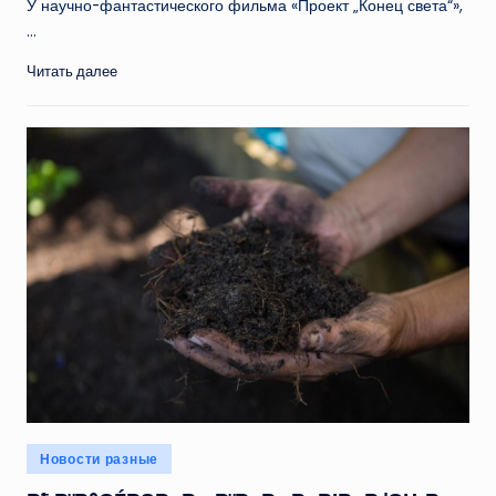
У научно-фантастического фильма «Проект „Конец света“»,
…
Читать далее
Опубликовано
Новости разные
в