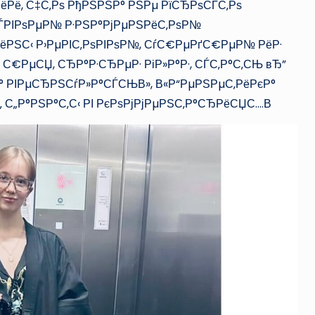
ёРё, С‡С‚Рѕ РђРЅРЅР° РЅРµ РїСЂРѕСЃС‚Рѕ
СЃРІРѕРµР№ Р·РЅР°РјРµРЅРёС‚РѕР№
ёРЅС‹ Р›РµРІС‚РѕРІРѕР№, СѓС€РµРґС€РµР№ РёР·
Џ С€РµСЏ, СЂР°Р·СЂРµР· РіР»Р°Р·, СЃС‚Р°С‚СЊ вЂ”
ІР° РІРµСЂРЅСѓР»Р°СЃСЊВ», В«Р“РµРЅРµС‚РёРєР°
‚ С„Р°РЅР°С‚С‹ РІ РєРѕРјРјРµРЅС‚Р°СЂРёСЏС….В