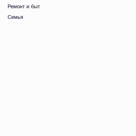
Ремонт и быт
Семья