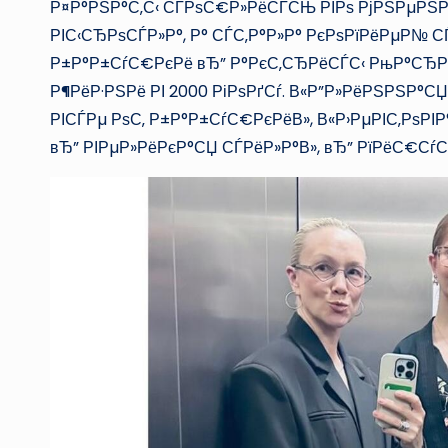
Р¤Р°РЅР°С‚С‹ СЃРѕС€Р»РёСЃСЊ РІРѕ РјРЅРµРЅР
РІС‹СЂРѕСЃР»Р°, Р° СЃС‚Р°Р»Р° РєРѕРїРёРµР№ 
Р±Р°Р±СѓС€РєРё вЂ” Р°РєС‚СЂРёСЃС‹ РњР°СЂР
Р¶РёР·РЅРё РІ 2000 РіРѕРґСѓ. В«Р”Р»РёРЅРЅР°С
РІСЃРµ РѕС‚ Р±Р°Р±СѓС€РєРёВ», В«Р›РµРІС‚РѕР
вЂ” РІРµР»РёРєР°СЏ СЃРёР»Р°В», вЂ” РїРёС€СѓС