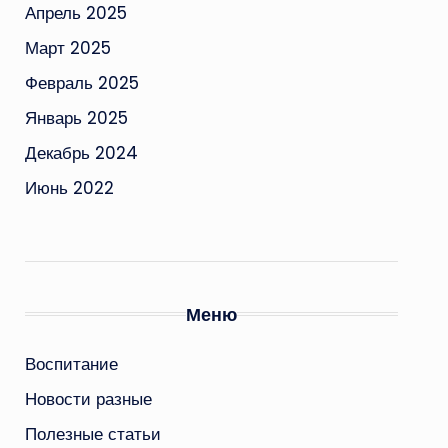
Апрель 2025
Март 2025
Февраль 2025
Январь 2025
Декабрь 2024
Июнь 2022
Меню
Воспитание
Новости разные
Полезные статьи