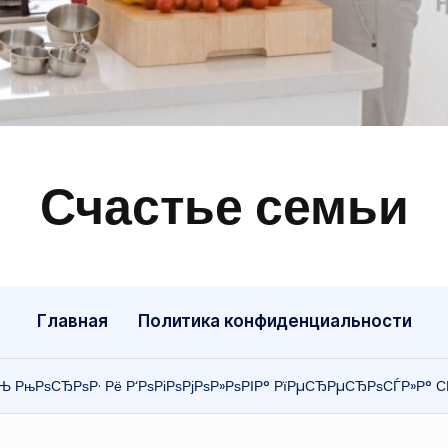
Счастье семьи
Быт,
ремонт,
отношения
Главная
Политика конфиденциальности
 РњРѕСЂРѕР· Рё Р‘РѕРіРѕРјРѕР»РѕРІР° РїРµСЂРµСЂРѕСЃР»Р° СЃ