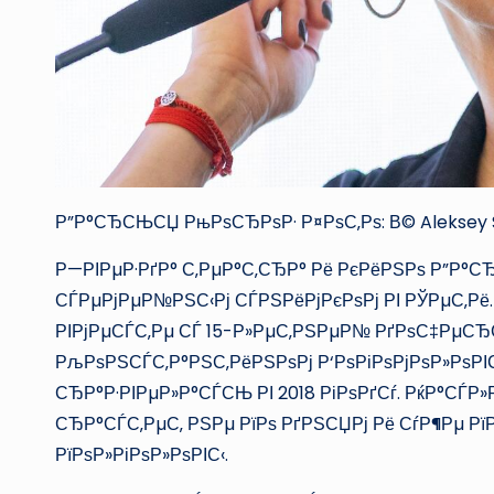
Р”Р°СЂСЊСЏ РњРѕСЂРѕР· Р¤РѕС‚Рѕ: В© Aleksey 
Р—РІРµР·РґР° С‚РµР°С‚СЂР° Рё РєРёРЅРѕ Р”Р
СЃРµРјРµР№РЅС‹Рј СЃРЅРёРјРєРѕРј РІ РЎРµС‚Рё.
РІРјРµСЃС‚Рµ СЃ 15-Р»РµС‚РЅРµР№ РґРѕС‡РµС
РљРѕРЅСЃС‚Р°РЅС‚РёРЅРѕРј Р‘РѕРіРѕРјРѕР»РѕРІС
СЂР°Р·РІРµР»Р°СЃСЊ РІ 2018 РіРѕРґСѓ. РќР°СЃ
СЂР°СЃС‚РµС‚ РЅРµ РїРѕ РґРЅСЏРј Рё СѓР¶Рµ 
РїРѕР»РіРѕР»РѕРІС‹.