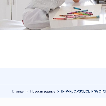
Главная
Новости разные
15-Р»РµС‚РЅСЏСЏ РґРѕС‡СЊ