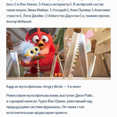
босс») и Иэн Хикокс («Ужасы интернета»). В актёрский состав
также вошли Эмма Майерс («Уэнздей»), Кеке Палмер («Анатомия
страсти»), Лили Джеймс («Аббатство Даунтон») и, помимо прочих,
блогер MrBeast.
Кадр из мультфильма «Angry Birds — 3 в кино»
Режиссёром мультфильма вновь выступил Джон Райс,
а сценарий написал Туроп Ван Орман, работавший над
предыдущими частями франшизы. Он также стал
исполнительным продюсером проекта.