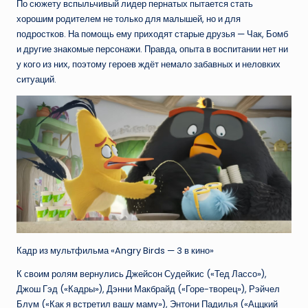
По сюжету вспыльчивый лидер пернатых пытается стать
хорошим родителем не только для малышей, но и для
подростков. На помощь ему приходят старые друзья — Чак, Бомб
и другие знакомые персонажи. Правда, опыта в воспитании нет ни
у кого из них, поэтому героев ждёт немало забавных и неловких
ситуаций.
Кадр из мультфильма «Angry Birds — 3 в кино»
К своим ролям вернулись Джейсон Судейкис («Тед Лассо»),
Джош Гэд («Кадры»), Дэнни Макбрайд («Горе-творец»), Рэйчел
Блум («Как я встретил вашу маму»), Энтони Падилья («Аццкий