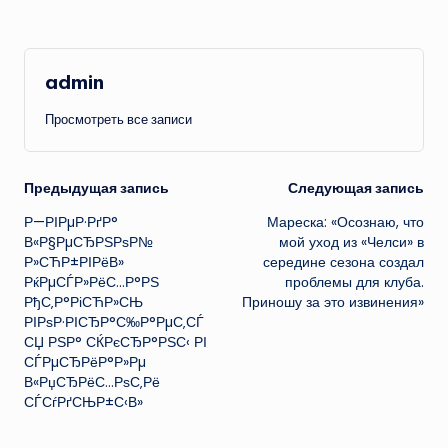
admin
Просмотреть все записи
Навигация
Предыдущая запись
Следующая запись
Р—РІРµР·РґР°
Мареска: «Осознаю, что
записи
В«Р§РµСЂРЅРѕР№
мой уход из «Челси» в
Р»СЋР±РІРёВ»
середине сезона создал
РќРµСЃР»РёС…Р°РЅ
проблемы для клуба.
РђС‚Р°РіСЋР»СЊ
Приношу за это извинения»
РІРѕР·РІСЂР°С‰Р°РµС‚СЃ
СЏ РЅР° СЌРєСЂР°РЅС‹ РІ
СЃРµСЂРёР°Р»Рµ
В«РџСЂРёС…РѕС‚Рё
СЃСѓРґСЊР±С‹В»