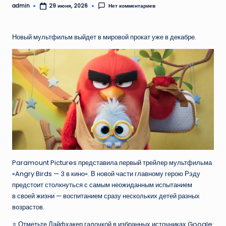
admin
Нет комментариев
29 июня, 2026
Запись
от
Новый мультфильм выйдет в мировой прокат уже в декабре.
Paramount Pictures представила первый трейлер мультфильма
«Angry Birds — 3 в кино». В новой части главному герою Рэду
предстоит столкнуться с самым неожиданным испытанием
в своей жизни — воспитанием сразу нескольких детей разных
возрастов.
⭐ Отметьте Лайфхакер галочкой в избранных источниках Google: