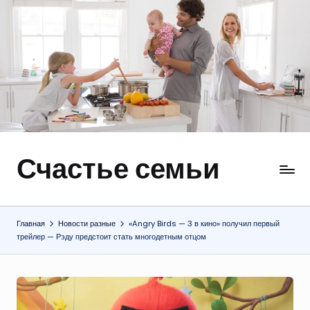
Перейти
к
содержимому
Счастье семьи
Быт,
ремонт,
отношения
Главная
Новости разные
«Angry Birds — 3 в кино» получил первый
трейлер — Рэду предстоит стать многодетным отцом