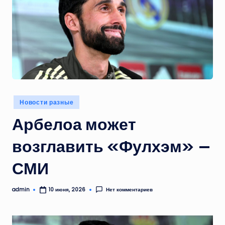
Опубликовано
Новости разные
в
Арбелоа может
возглавить «Фулхэм» —
СМИ
admin
Нет комментариев
10 июня, 2026
Запись
от