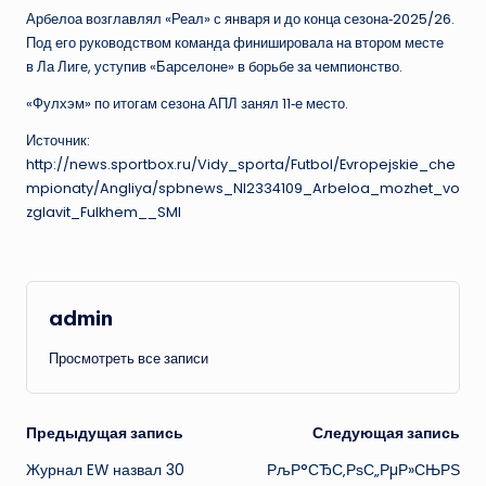
Арбелоа возглавлял «Реал» с января и до конца сезона‑2025/26.
Под его руководством команда финишировала на втором месте
в Ла Лиге, уступив «Барселоне» в борьбе за чемпионство.
«Фулхэм» по итогам сезона АПЛ занял 11‑е место.
Источник:
http://news.sportbox.ru/Vidy_sporta/Futbol/Evropejskie_che
mpionaty/Angliya/spbnews_NI2334109_Arbeloa_mozhet_vo
zglavit_Fulkhem__SMI
admin
Просмотреть все записи
Навигация
Предыдущая запись
Следующая запись
Журнал EW назвал 30
РљР°СЂС‚РѕС„РµР»СЊРЅ
записи