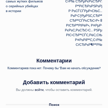
самых жутких фильмов
С‹Р№ СЂРµРєРѕСЂРґ:
о серийных убийцах
Р°РіСЂРѕРЅРѕРј
в истории
Р РѕСЃСЃРµР»СЊС…
РѕР·С†РµРЅС‚СЂР°
СЂР°СЃРєСЂС‹Р» 8
РїСЂР°РІРёР», Р±РµР·
РєРѕС‚РѕСЂС‹С… РЅРµ
РІС‹СЂР°СЃС‚РёС‚СЊ
Р±РѕРіР°С‚С‹Р№
СѓСЂРѕР¶Р°Р№
Комментарии
Комментариев пока нет. Почему бы ’Вам не начать обсуждение?
Добавить комментарий
Вы должны
войти
, чтобы оставить комментарий.
Поиск