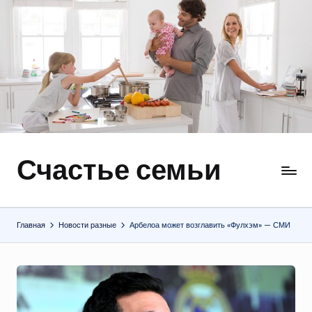
Перейти
к
содержимому
Счастье семьи
Быт,
ремонт,
отношения
Главная
Новости разные
Арбелоа может возглавить «Фулхэм» — СМИ