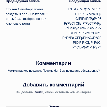
Навигация
Предыдущая запись
Следующая запись
Стивен Спилберг помог
Р’РѕР»РѕС‡РєРѕРІР°
записи
создать «Гарри Поттера» —
РІРїРµСЂРІС‹Рµ
он выбрал актёров на три
СѓРІРёРґРµР»Р°
ключевые роли
РґРѕС‡СЊ РїРѕСЃР»Рµ
СЃРµРјРµР№РЅРѕРіРѕ
СЃРєР°РЅРґР°Р»Р°:
РєР°Рє СЃРµР№С‡Р°СЃ
РІС‹РіР»СЏРґРёС‚
РђСЂРёР°РґРЅР°
Комментарии
Комментариев пока нет. Почему бы ’Вам не начать обсуждение?
Добавить комментарий
Вы должны
войти
, чтобы оставить комментарий.
Поиск