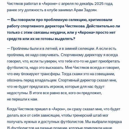
Чистяков работал в «Акроне» с апреля по декабрь 2025 года,
ранее эту должность в клубе занимал Арам Задоян.
— Вы говорили про проблемную селекцию, критиковали
работу спортивного директора Чистякова. Действительно ли
только с этим связаны неудачи, или у «Акрона» просто нет
средств или их не готовы выделять?
— Проблемы были и в летней, и в зимней селекции. А если есть
проблема, ее надо озвучивать. Спортивному директору я всегда
говорил, что, если ты уверен, что тебе кто‑то не дает приобретать
футболиста, надо это высказать. Мне Чистяков всегда и говорил,
что ему блокируют трансферы. Тогда скажи это на совещании,
обозначь перед владельцем. Спортивный директор сказал мне,
что не будет предлагать игроков, которые для нас будут
недоступны. В итоге все равно все, кого он предложил,
не перешли к нам.
Когда Чистяков пришел в «Акрон», он сразу сказал мне, что будет
делать все от себя зависящее, чтобы тренерский штаб мог
получать нужных и доступных футболистов. Мы выбрали порядка
15 футболистов на разные позиции, которые привлекли наше