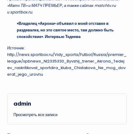
«Матч ТВ» и МАТЧ ПРЕМЬЕР, а также сайтах matchtv.ru
и sportbox.ru.
«Владелец «Акрона» объявил о моей отставке в
раздевалке, но это святое место, там должно быть
спокойствие». Интервью Тедеева
Источник:
http://news.sportbox.ru/Vidy_sporta/Futbol/Russia/premier_
league/spbnews_NI2335330_Byvshij_trener_Akrona_Tedej
ev_raskritikoval_sportdira_kluba_Chistakova_Ne_mog_dov
erat_jego_urovnu
admin
Просмотреть все записи