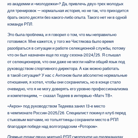
из академии и «молодежки»? Да, привлечь двух‑трех молодых
для тренировок — нормальная история, но не так, что приходится
брать около десяти без какого‑либо опыта. Такого нет ни в одной
команде РПЛ.
Это была проблема, и я говорил о том, что мы неправильно
готовимся. Мне кажется, у того же Чистякова было время
разобраться в ситуации и работе селекционной службы, потому
что он был назначен еще по ходу сезона‑2024/25. Я слышал
от селекционеров, что они даже не могли найти общий язык под
руководством спортивного директора. А как можно работать
в такой ситуации? У нас с Антоном были абсолютно нормальные
отношения, я хотел, чтобы они сохранились, но в конце стало
очевидно, что я не могу доверять его уровню профессионализма
и компетенциям, — сказал Тедеев в интервью «Матч ТВ».
«Акрон» под руководством Тедеева занял 13‑е место
в чемпионате России‑2025/26. Специалист покинул клуб перед
стыковым матчами, но тольяттинцы сохранили место в РПЛ
благодаря победе над волгоградским «Ротором».
Прямые трансляции матчей РПЛ смотрите на телеканалах