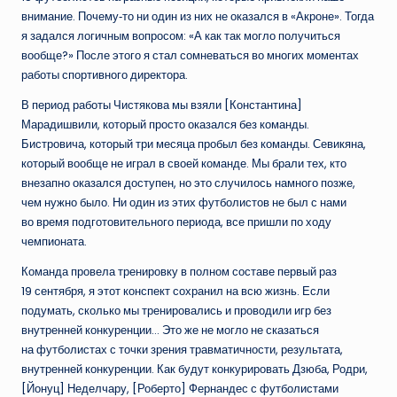
внимание. Почему‑то ни один из них не оказался в «Акроне». Тогда
я задался логичным вопросом: «А как так могло получиться
вообще?» После этого я стал сомневаться во многих моментах
работы спортивного директора.
В период работы Чистякова мы взяли [Константина]
Марадишвили, который просто оказался без команды.
Бистровича, который три месяца пробыл без команды. Севикяна,
который вообще не играл в своей команде. Мы брали тех, кто
внезапно оказался доступен, но это случилось намного позже,
чем нужно было. Ни один из этих футболистов не был с нами
во время подготовительного периода, все пришли по ходу
чемпионата.
Команда провела тренировку в полном составе первый раз
19 сентября, я этот конспект сохранил на всю жизнь. Если
подумать, сколько мы тренировались и проводили игр без
внутренней конкуренции… Это же не могло не сказаться
на футболистах с точки зрения травматичности, результата,
внутренней конкуренции. Как будут конкурировать Дзюба, Родри,
[Йонуц] Неделчару, [Роберто] Фернандес с футболистами