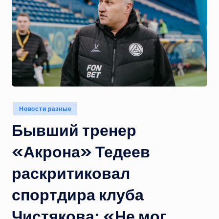
Опубликовано
Новости разные
в
Бывший тренер
«Акрона» Тедеев
раскритиковал
спортдира клуба
Чистякова: «Не мог