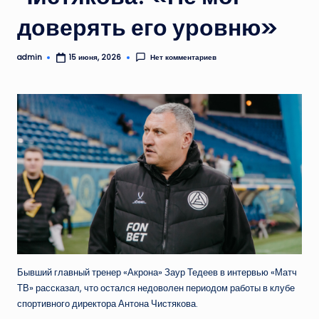
доверять его уровню»
admin
Нет комментариев
15 июня, 2026
Запись
от
Бывший главный тренер «Акрона» Заур Тедеев в интервью «Матч
ТВ» рассказал, что остался недоволен периодом работы в клубе
спортивного директора Антона Чистякова.