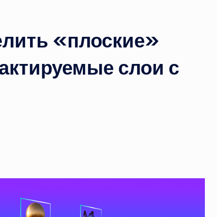
елить «плоские»
актируемые слои с