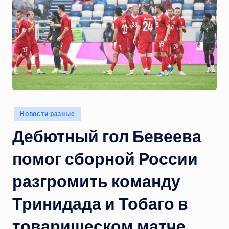
Опубликовано
Новости разные
в
Дебютный гол Бевеева
помог сборной России
разгромить команду
Тринидада и Тобаго в
товарищеском матче