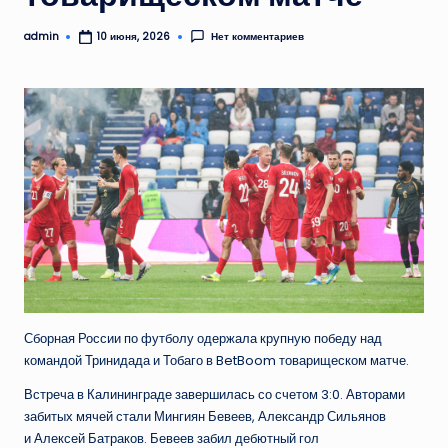
admin
Нет комментариев
10 июня, 2026
Запись
от
Сборная России по футболу одержала крупную победу над
командой Тринидада и Тобаго в BetBoom товарищеском матче.
Встреча в Калининграде завершилась со счетом 3:0. Авторами
забитых мячей стали Мингиян Бевеев, Александр Сильянов
и Алексей Батраков. Бевеев забил дебютный гол