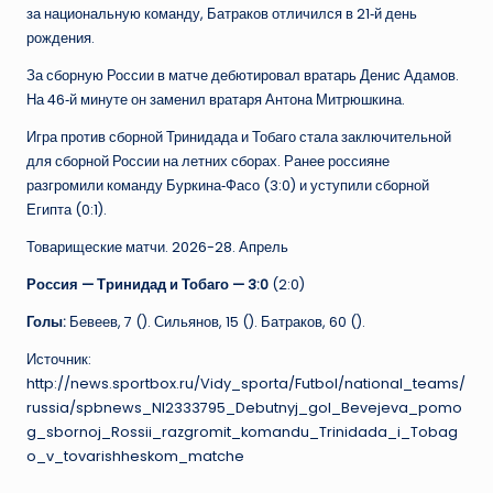
за национальную команду, Батраков отличился в 21‑й день
рождения.
За сборную России в матче дебютировал вратарь Денис Адамов.
На 46‑й минуте он заменил вратаря Антона Митрюшкина.
Игра против сборной Тринидада и Тобаго стала заключительной
для сборной России на летних сборах. Ранее россияне
разгромили команду Буркина‑Фасо (3:0) и уступили сборной
Египта (0:1).
Товарищеские матчи. 2026-28. Апрель
Россия — Тринидад и Тобаго — 3:0
(2:0)
Голы:
Бевеев, 7 (
). Сильянов, 15 (
). Батраков, 60 (
).
Источник:
http://news.sportbox.ru/Vidy_sporta/Futbol/national_teams/
russia/spbnews_NI2333795_Debutnyj_gol_Bevejeva_pomo
g_sbornoj_Rossii_razgromit_komandu_Trinidada_i_Tobag
o_v_tovarishheskom_matche