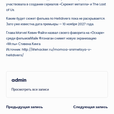
участвовала в создании сериалов «Скрежет металла» и The Last
of Us.
Каким будет сюжет фильма по Helldivers пока не раскрывается.
Зато уже известна дата премьеры — 10 ноября 2027 года.
Глава Marvel Кевин Файги назвал своего фаворита на «Оскаре»
среди фильмовМайк Флэнаган снимет новую экранизацию
«Мглы» Стивена Кинга
Источник: http://lifehacker.ru/momoa-snimetsya-v-
helldivers/
admin
Просмотреть все записи
Навигация
Предыдущая запись
Следующая запись