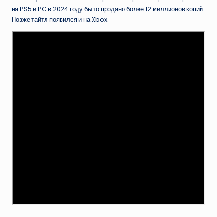
на PS5 и PC в 2024 году было продано более 12 миллионов копий.
Позже тайтл появился и на Xbox.