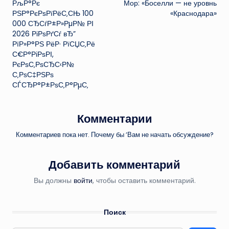
РљР°Рє
Мор: «Боселли — не уровнь
записи
РЅР°РєРѕРїРёС‚СЊ 100
«Краснодара»
000 СЂСѓР±Р»РµР№ РІ
2026 РіРѕРґСѓ вЂ”
РїР»Р°РЅ РёР· РїСЏС‚Рё
С€Р°РіРѕРІ,
РєРѕС‚РѕСЂС‹Р№
С‚РѕС‡РЅРѕ
СЃСЂР°Р±РѕС‚Р°РµС‚
Комментарии
Комментариев пока нет. Почему бы ’Вам не начать обсуждение?
Добавить комментарий
Вы должны
войти
, чтобы оставить комментарий.
Поиск