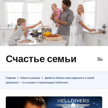
Перейти
к
содержимому
Счастье семьи
Быт,
ремонт,
отношения
Главная
Новости разные
Джейсон Момоа присоединился к новой
франшизе — он сыграет в экранизации Helldivers