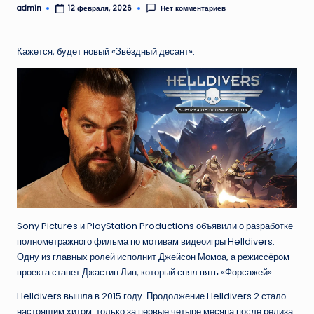
admin
Нет комментариев
12 февраля, 2026
Запись
от
Кажется, будет новый «Звёздный десант».
Sony Pictures и PlayStation Productions объявили о разработке
полнометражного фильма по мотивам видеоигры Helldivers.
Одну из главных ролей исполнит Джейсон Момоа, а режиссёром
проекта станет Джастин Лин, который снял пять «Форсажей».
Helldivers вышла в 2015 году. Продолжение Helldivers 2 стало
настоящим хитом: только за первые четыре месяца после релиза