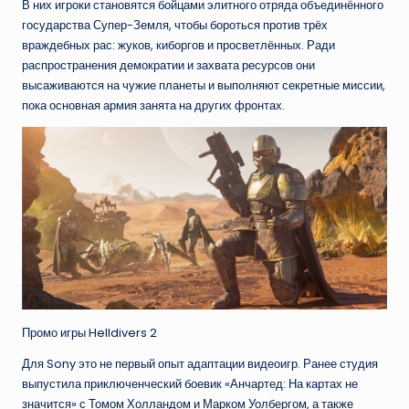
В них игроки становятся бойцами элитного отряда объединённого
государства Супер-Земля, чтобы бороться против трёх
враждебных рас: жуков, киборгов и просветлённых. Ради
распространения демократии и захвата ресурсов они
высаживаются на чужие планеты и выполняют секретные миссии,
пока основная армия занята на других фронтах.
Промо игры Helldivers 2
Для Sony это не первый опыт адаптации видеоигр. Ранее студия
выпустила приключенческий боевик «Анчартед: На картах не
значится» с Томом Холландом и Марком Уолбергом, а также