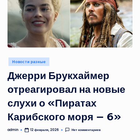
Опубликовано
Новости разные
в
Джерри Брукхаймер
отреагировал на новые
слухи о «Пиратах
Карибского моря — 6»
admin
Нет комментариев
12 февраля, 2026
Запись
от