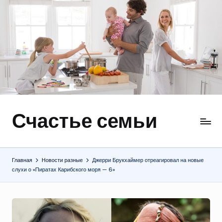
Перейти
к
содержимому
Счастье семьи
Быт,
ремонт,
отношения
Главная
Новости разные
Джерри Брукхаймер отреагировал на новые
слухи о «Пиратах Карибского моря — 6»