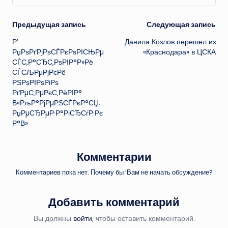
Навигация
Предыдущая запись
Следующая запись
Р’
Данила Козлов перешел из
записи
РџРѕРґРјРѕСЃРєРѕРІСЊРµ
«Краснодара» в ЦСКА
СЃС‚Р°СЂС‚РѕРІР°Р»Рё
СЃСЉРµРјРєРё
РЅРѕРІРѕРіРѕ
РґРµС‚РµРєС‚РёРІР°
В«РљР°РјРµРЅСЃРєР°СЏ.
РџРµСЂРµР·Р°РіСЂСѓР·Рє
Р°В»
Комментарии
Комментариев пока нет. Почему бы ’Вам не начать обсуждение?
Добавить комментарий
Вы должны
войти
, чтобы оставить комментарий.