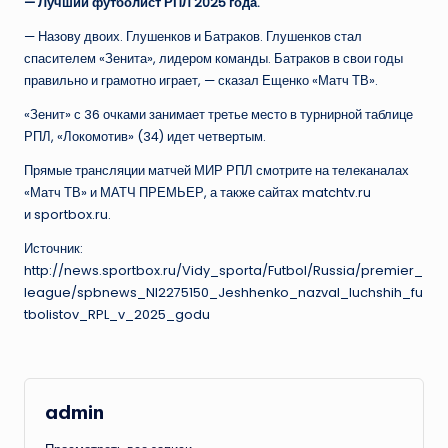
— Лучший футболист РПЛ 2025 года.
— Назову двоих. Глушенков и Батраков. Глушенков стал
спасителем «Зенита», лидером команды. Батраков в свои годы
правильно и грамотно играет, — сказал Ещенко «Матч ТВ».
«Зенит» с 36 очками занимает третье место в турнирной таблице
РПЛ, «Локомотив» (34) идет четвертым.
Прямые трансляции матчей МИР РПЛ смотрите на телеканалах
«Матч ТВ» и МАТЧ ПРЕМЬЕР, а также сайтах matchtv.ru
и sportbox.ru.
Источник:
http://news.sportbox.ru/Vidy_sporta/Futbol/Russia/premier_
league/spbnews_NI2275150_Jeshhenko_nazval_luchshih_fu
tbolistov_RPL_v_2025_godu
admin