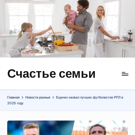
Перейти
к
содержимому
Счастье семьи
Быт,
ремонт,
отношения
Главная
Новости разные
Ещенко назвал лучших футболистов РПЛ в
2025 году