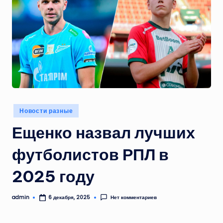
Опубликовано
Новости разные
в
Ещенко назвал лучших
футболистов РПЛ в
2025 году
admin
Нет комментариев
6 декабря, 2025
Запись
от