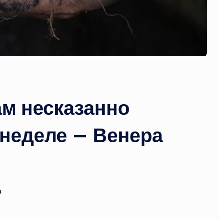
м несказанно
 неделе — Венера
в