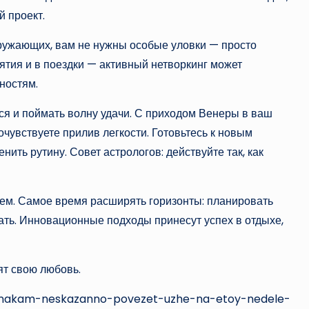
й проект.
кружающих, вам не нужны особые уловки — просто
ятия и в поездки — активный нетворкинг может
ностям.
ся и поймать волну удачи. С приходом Венеры в ваш
чувствуете прилив легкости. Готовьтесь к новым
ть рутину. Совет астрологов: действуйте так, как
ем. Самое время расширять горизонты: планировать
вать. Инновационные подходы принесут успех в отдыхе,
тят свою любовь.
-znakam-neskazanno-povezet-uzhe-na-etoy-nedele-