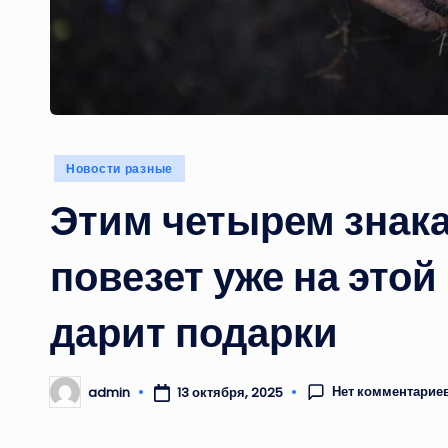
Опубликовано
Новости разные
в
Этим четырем знака
повезет уже на этой
дарит подарки
Нет комментарие
admin
13 октября, 2025
Запись
от