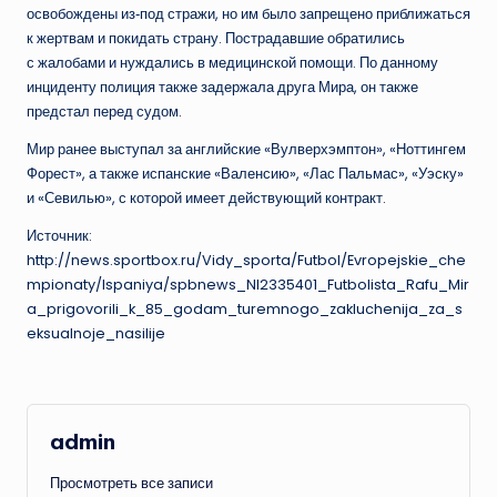
освобождены из‑под стражи, но им было запрещено приближаться
к жертвам и покидать страну. Пострадавшие обратились
с жалобами и нуждались в медицинской помощи. По данному
инциденту полиция также задержала друга Мира, он также
предстал перед судом.
Мир ранее выступал за английские «Вулверхэмптон», «Ноттингем
Форест», а также испанские «Валенсию», «Лас Пальмас», «Уэску»
и «Севилью», с которой имеет действующий контракт.
Источник:
http://news.sportbox.ru/Vidy_sporta/Futbol/Evropejskie_che
mpionaty/Ispaniya/spbnews_NI2335401_Futbolista_Rafu_Mir
a_prigovorili_k_85_godam_turemnogo_zakluchenija_za_s
eksualnoje_nasilije
admin
Просмотреть все записи