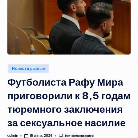
Опубликовано
Новости разные
в
Футболиста Рафу Мира
приговорили к 8,5 годам
тюремного заключения
за сексуальное насилие
admin
Нет комментариев
15 июня, 2026
Запись