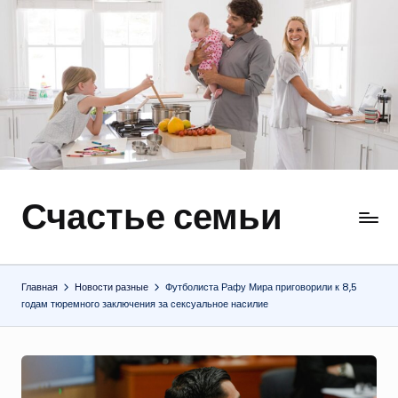
Перейти
к
содержимому
Счастье семьи
Быт,
ремонт,
отношения
Главная
Новости разные
Футболиста Рафу Мира приговорили к 8,5
годам тюремного заключения за сексуальное насилие