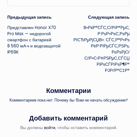
Навигация
Предыдущая запись
Следующая запись
Представлен Honor X70
В«РќР°СЃС‚СѓРїР°РµС‚
записи
Pro Max — недорогой
Р·РѕР»РѕС‚РѕРµ
смартфон с батареей
РІСЂРµРјСЏВ»: СЃС‚Р°Р»Рѕ
8 560 мА·ч и водозащитой
РёР·РІРµСЃС‚РЅРѕ,
IP69K
РєРѕРјСѓ
СѓР»С‹Р±РЅРµС‚СЃСЏ
РіРѕСЃРїРѕР¶Р°
РЈРґР°С‡Р°
Комментарии
Комментариев пока нет. Почему бы ’Вам не начать обсуждение?
Добавить комментарий
Вы должны
войти
, чтобы оставить комментарий.