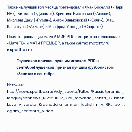
Также на лучший гол месяца претендовали Хуан Боселли («Пари
НН»), Бителло («Динамо»), Кристиян Бистрович («Акрон»),
Мирлинд Даку («Рубин»), Антон Зиньковский («Сочи»), Эгаш
Касинтура («Ахмат») и Манфред Угальде («Спартак»).
Прямые трансляции матчей МИР РПЛ смотрите на телеканалах
«Матч ТВ» и МАТЧ ПРЕМЬЕР, а также сайтах matchtv.ru
и sportbox.ru.
Глушенков признан лучшим игроком РПЛ в
сентябре
Глушенков признан лучшим футболистом
«Зенита» в сентябре
Источник:
http://news.sportbox.ru/Vidy_sporta/Futbol/Russia/premier_
league/spbnews_NI2253832_Gol_forvarda_Zenita_Glushen
kova_v_vorota_Krasnodara_priznan_luchshim_v_RPL_po_it
ogam_sentabra_Video