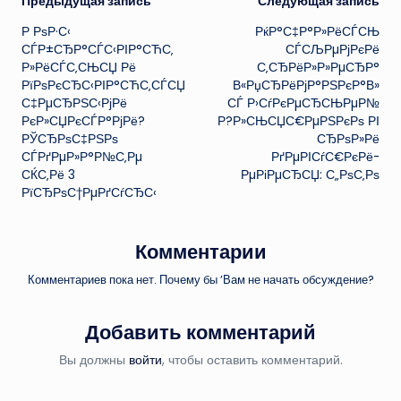
Навигация
Предыдущая запись
Следующая запись
Р РѕР·С‹
РќР°С‡Р°Р»РёСЃСЊ
записи
СЃР±СЂР°СЃС‹РІР°СЋС‚
СЃСЉРµРјРєРё
Р»РёСЃС‚СЊСЏ Рё
С‚СЂРёР»Р»РµСЂР°
РїРѕРєСЂС‹РІР°СЋС‚СЃСЏ
В«РџСЂРёРјР°РЅРєР°В»
С‡РµСЂРЅС‹РјРё
СЃ Р›СѓРєРµСЂСЊРµР№
РєР»СЏРєСЃР°РјРё?
Р?Р»СЊСЏС€РµРЅРєРѕ РІ
РЎСЂРѕС‡РЅРѕ
СЂРѕР»Рё
СЃРґРµР»Р°Р№С‚Рµ
РґРµРІСѓС€РєРё-
СЌС‚Рё 3
РµРіРµСЂСЏ: С„РѕС‚Рѕ
РїСЂРѕС†РµРґСѓСЂС‹
Комментарии
Комментариев пока нет. Почему бы ’Вам не начать обсуждение?
Добавить комментарий
Вы должны
войти
, чтобы оставить комментарий.