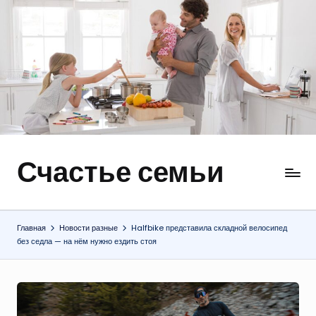
Перейти
к
содержимому
Счастье семьи
Быт,
ремонт,
отношения
Главная
Новости разные
Halfbike представила складной велосипед
без седла — на нём нужно ездить стоя