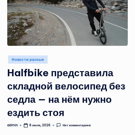
Опубликовано
Новости разные
в
Halfbike представила
складной велосипед без
седла — на нём нужно
ездить стоя
admin
Нет комментариев
6 июля, 2026
Запись
от