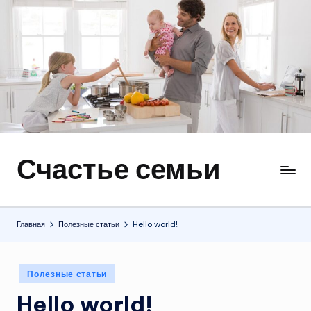
Перейти
к
содержимому
Счастье семьи
Быт,
ремонт,
отношения
Главная
Полезные статьи
Hello world!
Опубликовано
Полезные статьи
в
Hello world!