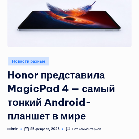
Опубликовано
Новости разные
в
Honor представила
MagicPad 4 — самый
тонкий Android-
планшет в мире
admin
Нет комментариев
25 февраля, 2026
Запись
от