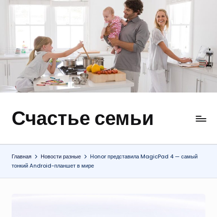
Перейти
к
содержимому
Счастье семьи
Быт,
ремонт,
отношения
Главная
Новости разные
Honor представила MagicPad 4 — самый
тонкий Android-планшет в мире