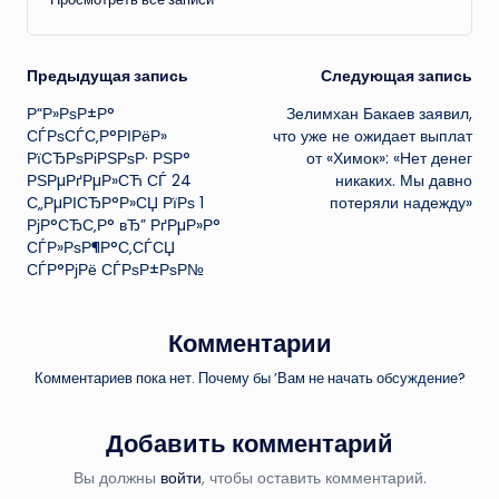
Навигация
Предыдущая запись
Следующая запись
Р“Р»РѕР±Р°
Зелимхан Бакаев заявил,
записи
СЃРѕСЃС‚Р°РІРёР»
что уже не ожидает выплат
РїСЂРѕРіРЅРѕР· РЅР°
от «Химок»: «Нет денег
РЅРµРґРµР»СЋ СЃ 24
никаких. Мы давно
С„РµРІСЂР°Р»СЏ РїРѕ 1
потеряли надежду»
РјР°СЂС‚Р° вЂ” РґРµР»Р°
СЃР»РѕР¶Р°С‚СЃСЏ
СЃР°РјРё СЃРѕР±РѕР№
Комментарии
Комментариев пока нет. Почему бы ’Вам не начать обсуждение?
Добавить комментарий
Вы должны
войти
, чтобы оставить комментарий.