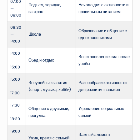
07:00
Подъем, зарядка,
Начало дня с активности и
—
завтрак
правильным питанием
08:00
08:30
Образование и общение с
—
Школа
одноклассниками
14:00
14:00
Восстановление сил после
—
Обед и отдых
учебы
15:00
15:00
Внеучебные занятия
Разнообразие активности
—
(спорт, музыка, хобби)
для развития навыков
17:00
17:30
Общение с друзьями,
Укрепление социальных
—
прогулка
связей
18:30
19:00
Важный элемент
—
Ужин, время с семьей