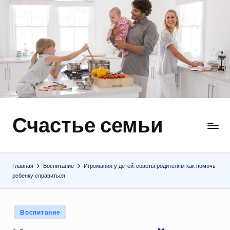
Перейти
к
содержимому
Счастье семьи
Быт,
ремонт,
отношения
Главная
Воспитание
Игромания у детей: советы родителям как помочь
ребенку справиться
Опубликовано
Воспитание
в