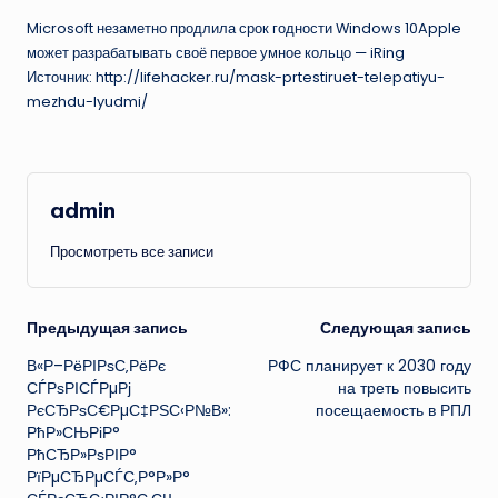
Microsoft незаметно продлила срок годности Windows 10Apple
может разрабатывать своё первое умное кольцо — iRing
Источник: http://lifehacker.ru/mask-prtestiruet-telepatiyu-
mezhdu-lyudmi/
admin
Просмотреть все записи
Навигация
Предыдущая запись
Следующая запись
В«Р–РёРІРѕС‚РёРє
РФС планирует к 2030 году
записи
СЃРѕРІСЃРµРј
на треть повысить
РєСЂРѕС€РµС‡РЅС‹Р№В»:
посещаемость в РПЛ
РћР»СЊРіР°
РћСЂР»РѕРІР°
РїРµСЂРµСЃС‚Р°Р»Р°