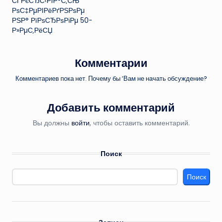
СЃРєСЂС‹РІР°С‚СЊ
РѕС‡РµРІРёРґРЅРѕРµ
РЅР° РїРѕСЂРѕРіРµ 50-
Р»РµС‚РёСЏ
Комментарии
Комментариев пока нет. Почему бы ’Вам не начать обсуждение?
Добавить комментарий
Вы должны
войти
, чтобы оставить комментарий.
Поиск
Поиск