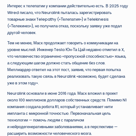
Интерес к телепатии у компании действительно есть. В 2025 году
Wired писало, что Neuralink пыталась зарегистрировать
товарные знаки Telepathy («Телепатия») и Telekinesis
(«Телекинез»), но получила отказ, поскольку заявку уже подал
другой человек.
Тем не менее, Маск продолжает говорить о коммуникации на
уровне мыслей. Инженер Tesla Юн‑Та Цай недавно отметил в X,
что человечество ограничено «пропускной способностью» языка,
а следующим шагом должно стать общение без слов.
Миллиардер ответил на этот пост, заявив, что первая попытка
реализовать такую связь в Neuralink «возможно, будет сделана
уже в этом году».
Neuralink основали в июне 2016 года. Маск вложил в проект
около 100 миллионов долларов собственных средств. Помимо N1
компания создала робота R1, который устанавливает нити
импланта с микронной точностью. Первоначальная цель
технологии — помочь людям с параличом
и нейродегенеративными заболеваниями, а в перспективе —
расширить возможности человеческого мозга.