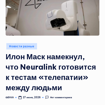
Опубликовано
Новости разные
в
Илон Маск намекнул,
что Neuralink готовится
к тестам «телепатии»
между людьми
admin
Нет комментариев
27 июня, 2026
Запись
от