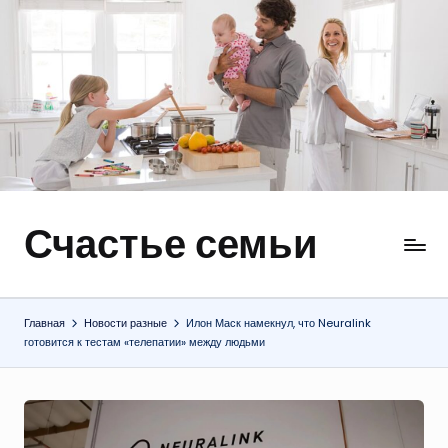
Перейти
к
содержимому
Счастье семьи
Быт,
ремонт,
отношения
Главная
Новости разные
Илон Маск намекнул, что Neuralink
готовится к тестам «телепатии» между людьми