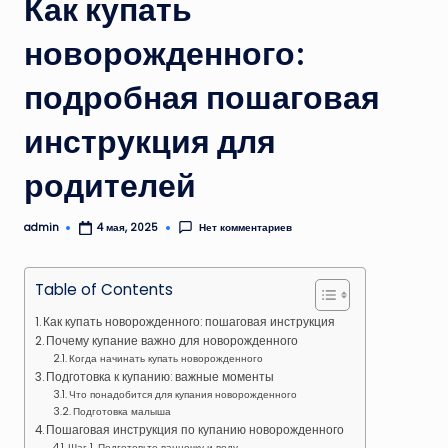
Как купать
новорожденного:
подробная пошаговая
инструкция для
родителей
admin
Нет комментариев
4 мая, 2025
Запись
от
Table of Contents
Как купать новорожденного: пошаговая инструкция
Почему купание важно для новорожденного
Когда начинать купать новорожденного
Подготовка к купанию: важные моменты
Что понадобится для купания новорожденного
Подготовка малыша
Пошаговая инструкция по купанию новорожденного
Шаг 1. Подготовьте ванночку и воду