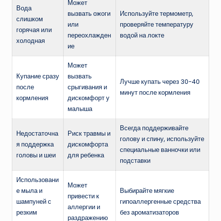
Может
Вода
вызвать ожоги
Используйте термометр,
слишком
или
проверяйте температуру
горячая или
переохлажден
водой на локте
холодная
ие
Может
Купание сразу
вызвать
Лучше купать через 30-40
после
срыгивания и
минут после кормления
кормления
дискомфорт у
малыша
Всегда поддерживайте
Недостаточна
Риск травмы и
голову и спину, используйте
я поддержка
дискомфорта
специальные ванночки или
головы и шеи
для ребенка
подставки
Использовани
Может
е мыла и
Выбирайте мягкие
привести к
шампуней с
гипоаллергенные средства
аллергии и
резким
без ароматизаторов
раздражению