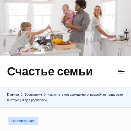
Перейти
к
содержимому
Счастье семьи
Быт,
ремонт,
отношения
Главная
Воспитание
Как купать новорожденного: подробная пошаговая
инструкция для родителей
Опубликовано
Воспитание
в