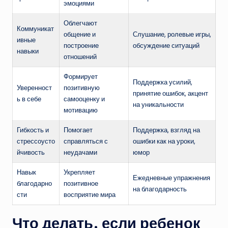
эмоциями
Облегчают
Коммуникат
общение и
Слушание, ролевые игры,
ивные
построение
обсуждение ситуаций
навыки
отношений
Формирует
Поддержка усилий,
Уверенност
позитивную
принятие ошибок, акцент
ь в себе
самооценку и
на уникальности
мотивацию
Гибкость и
Помогает
Поддержка, взгляд на
стрессоусто
справляться с
ошибки как на уроки,
йчивость
неудачами
юмор
Навык
Укрепляет
Ежедневные упражнения
благодарно
позитивное
на благодарность
сти
восприятие мира
Что делать, если ребенок