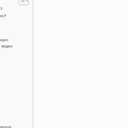
о?
ео?
видео
 видео
пители