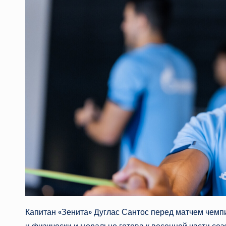
Капитан «Зенита» Дуглас Сантос перед матчем чемпи