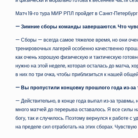
и физически и морально готова к весенней части сез
Матч 19‑го тура МИР РПЛ пройдет в Санкт‑Петербурге
— Зимние сборы команды завершаются. Что чув
— Сборы — всегда самое тяжелое время, но они очень
тренировочных лагерей особенно качественно прошл
как очень хорошую физическую и тактическую готовн
нужно на этой неделе, которая осталась до матча, хо
в них по три очка, чтобы приблизиться к нашей общей
— Вы пропустили концовку прошлого года из‑за 
— Действительно, в конце года выпал из‑за травмы, 
много матчей до перерыва оставалось. Я все силы на
богу, так и случилось. Поэтому вернулся к работе с
на пределе сил отработать на этих сборах. Чувству