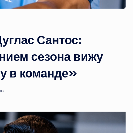
углас Сантос:
нием сезона вижу
у в команде»
ев