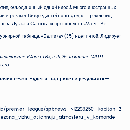
ктив, объединенный одной идеей. Много иностранных
ми игроками. Вижу единый порыв, одно стремление,
лова Дугласа Сантоса корреспондент «Матч ТВ».
турнирной таблице, «Балтика» (35) идет пятой. Лидирует
елеканале «Матч ТВ», с 19:25 на канале МАТЧ
.ru.
ляем сезон. Будет игра, придет и результат» —
ussia/premier_league/spbnews_NI2298250_Kapitan_Z
sezona_vizhu_otlichnuju_atmosferu_v_komande