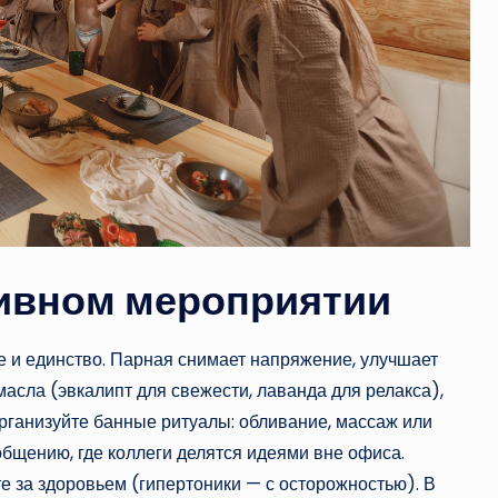
тивном мероприятии
 и единство. Парная снимает напряжение, улучшает
асла (эвкалипт для свежести, лаванда для релакса),
организуйте банные ритуалы: обливание, массаж или
щению, где коллеги делятся идеями вне офиса.
те за здоровьем (гипертоники — с осторожностью). В