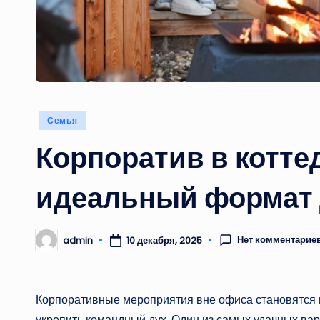
Опубликовано
Семья
в
Корпоратив в коттед
идеальный формат 
Нет комментарие
admin
10 декабря, 2025
Запись
от
Корпоративные мероприятия вне офиса становятся в
укрепить командный дух. Один из самых удачных вар