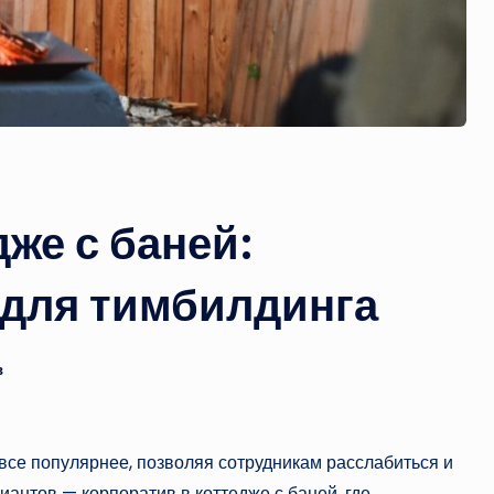
же с баней:
для тимбилдинга
в
се популярнее, позволяя сотрудникам расслабиться и
иантов — корпоратив в коттедже с баней, где