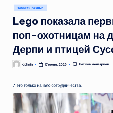
Опубликовано
Новости разные
в
Lego показала перв
поп-охотницам на 
Дерпи и птицей Сус
Нет комментариев
admin
17 июня, 2026
Запись
от
И это только начало сотрудничества.