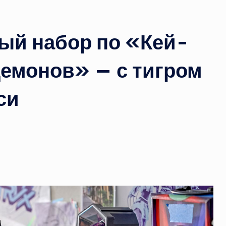
ый набор по «Кей-
демонов» — с тигром
си