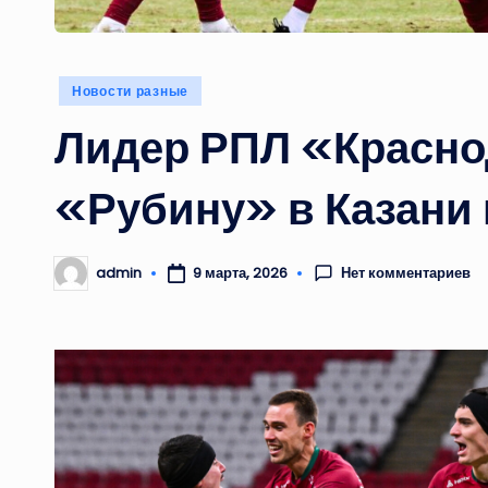
Опубликовано
Новости разные
в
Лидер РПЛ «Красно
«Рубину» в Казани 
Нет комментариев
admin
9 марта, 2026
Запись
от