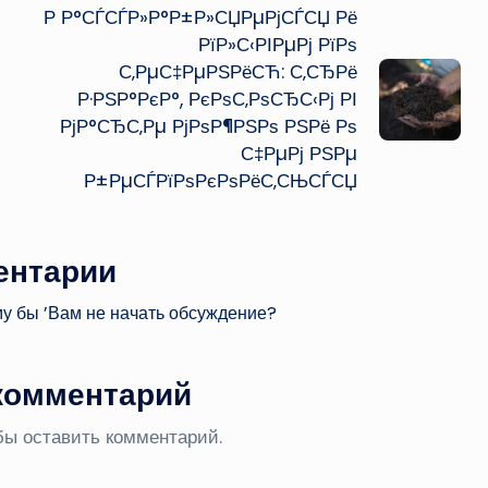
Р Р°СЃСЃР»Р°Р±Р»СЏРµРјСЃСЏ Рё
РїР»С‹РІРµРј РїРѕ
С‚РµС‡РµРЅРёСЋ: С‚СЂРё
Р·РЅР°РєР°, РєРѕС‚РѕСЂС‹Рј РІ
РјР°СЂС‚Рµ РјРѕР¶РЅРѕ РЅРё Рѕ
С‡РµРј РЅРµ
Р±РµСЃРїРѕРєРѕРёС‚СЊСЃСЏ
ентарии
му бы ’Вам не начать обсуждение?
комментарий
обы оставить комментарий.