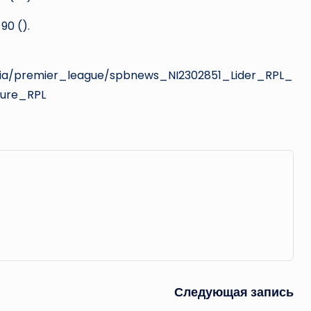
 90 (
).
ssia/premier_league/spbnews_NI2302851_Lider_RPL_
ure_RPL
Следующая запись