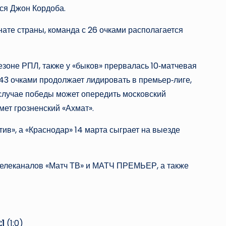
лся Джон Кордоба.
ате страны, команда с 26 очками располагается
езоне РПЛ, также у «быков» прервалась 10‑матчевая
3 очками продолжает лидировать в премьер‑лиге,
 случае победы может опередить московский
мет грозненский «Ахмат».
ив», а «Краснодар» 14 марта сыграет на выезде
телеканалов «Матч ТВ» и МАТЧ ПРЕМЬЕР, а также
:1
(1:0)