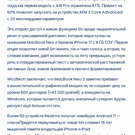
тогда как первая модель с A18 Pro ограничена 8 ГБ. Прирост на
50% позволит запускать на устройстве AFM 3 Core Advanced
с 20 миллиардами параметров.
Это откроет доступ к новым функциям Siri вроде «выразительной
речи» и «расширенной диктовки», которые недоступны на
нынешнем MacBook Neo и базовом iPhone 17 с 8 ГБ ОЗУ. Первая
опция позволяет новой Siri менять тон и темп голоса, а вторая, по
словам компании, даёт возможность на лету превращать устную
речь в отредактированный текст с автоматической расстановкой
заглавных букв, знаков препинания и прочего форматирования.
Wccftech заключает, что MacBook Neo 2 заметно прибавит
в вычислительной и графической мощности, но сохранит цену на
уровне 600 долларов (≈43 200 рублей), а конкуренты на
Windows, которые пытаются догнать внезапный суперхит Apple,
рискуют ещё больше отстать.
Более 50 устройств Realme получат новейшую Android 17 —
списокПридётся переучиваться: новая Siri сломает 15 лет
мышечной памяти владельцев iPhone и iPad