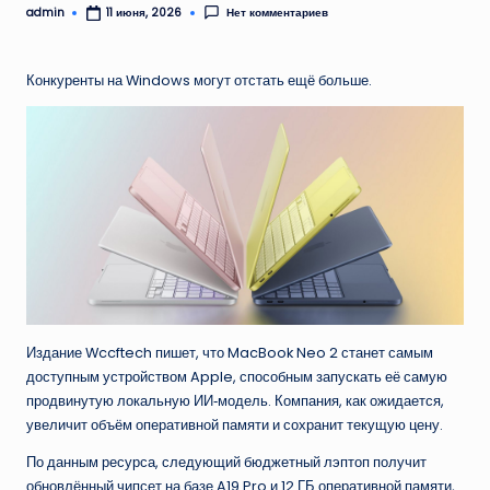
admin
Нет комментариев
11 июня, 2026
Запись
от
Конкуренты на Windows могут отстать ещё больше.
Издание Wccftech пишет, что MacBook Neo 2 станет самым
доступным устройством Apple, способным запускать её самую
продвинутую локальную ИИ‑модель. Компания, как ожидается,
увеличит объём оперативной памяти и сохранит текущую цену.
По данным ресурса, следующий бюджетный лэптоп получит
обновлённый чипсет на базе A19 Pro и 12 ГБ оперативной памяти,