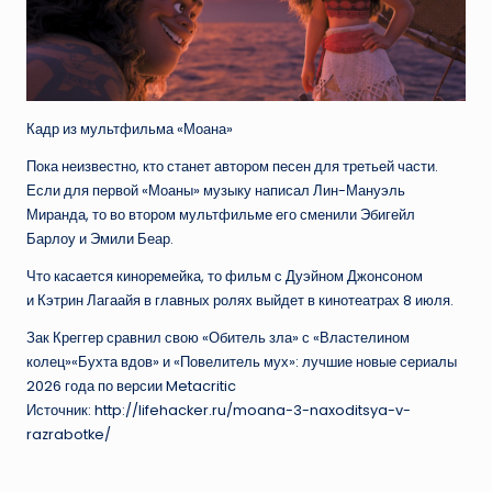
Кадр из мультфильма «Моана»
Пока неизвестно, кто станет автором песен для третьей части.
Если для первой «Моаны» музыку написал Лин-Мануэль
Миранда, то во втором мультфильме его сменили Эбигейл
Барлоу и Эмили Беар.
Что касается киноремейка, то фильм с Дуэйном Джонсоном
и Кэтрин Лагаайя в главных ролях выйдет в кинотеатрах 8 июля.
Зак Креггер сравнил свою «Обитель зла» с «Властелином
колец»«Бухта вдов» и «Повелитель мух»: лучшие новые сериалы
2026 года по версии Metacritic
Источник: http://lifehacker.ru/moana-3-naxoditsya-v-
razrabotke/