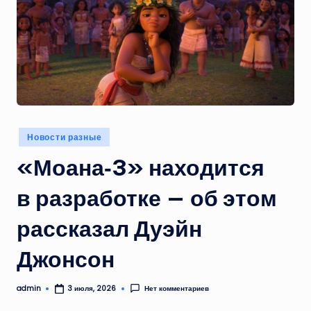
Опубликовано
Новости разные
в
«Моана‑3» находится
в разработке — об этом
рассказал Дуэйн
Джонсон
admin
Нет комментариев
3 июля, 2026
Запись
от