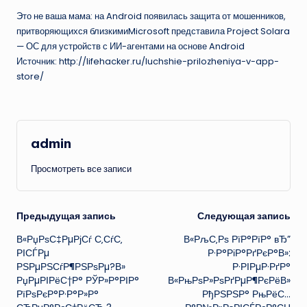
Это не ваша мама: на Android появилась защита от мошенников,
притворяющихся близкимиMicrosoft представила Project Solara
— ОС для устройств с ИИ-агентами на основе Android
Источник: http://lifehacker.ru/luchshie-prilozheniya-v-app-
store/
admin
Просмотреть все записи
Навигация
Предыдущая запись
Следующая запись
В«РџРѕС‡РµРјСѓ С‚СѓС‚
В«РљС‚Рѕ РїР°РїР° вЂ”
записи
РІСЃРµ
Р·Р°РіР°РґРєР°В»:
РЅРµРЅСѓР¶РЅРѕРµ?В»
Р·РІРµР·РґР°
РџРµРІРёС†Р° РЎР»Р°РІР°
В«РњРѕР»РѕРґРµР¶РєРёВ»
РїРѕРєР°Р·Р°Р»Р°
РђРЅРЅР° РњРёС…