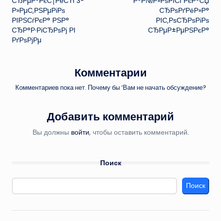
СЂРµР°РєС†РёСЋ 3-
Р°Р№Р»РѕРІСЃРєР°СЏ
Р»РµС‚РЅРµРіРѕ
СЂРѕРґРёР»Р°
РІРЅСѓРєР° РЅР°
РІС‚РѕСЂРѕРіРѕ
СЂР°Р·РіСЂРѕРј РІ
СЂРµР±РµРЅРєР°
РґРѕРјРµ
Комментарии
Комментариев пока нет. Почему бы ’Вам не начать обсуждение?
Добавить комментарий
Вы должны
войти
, чтобы оставить комментарий.
Поиск
Поиск