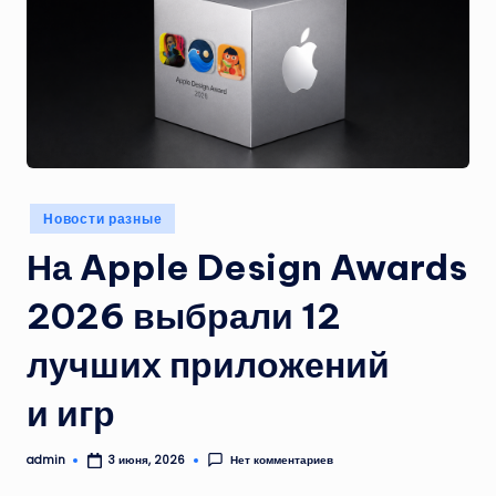
Опубликовано
Новости разные
в
На Apple Design Awards
2026 выбрали 12
лучших приложений
и игр
admin
Нет комментариев
3 июня, 2026
Запись
от