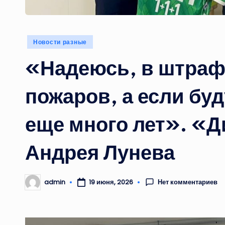
Опубликовано
Новости разные
в
«Надеюсь, в штраф
пожаров, а если буд
еще много лет». «
Андрея Лунева
Нет комментариев
admin
19 июня, 2026
Запись
от