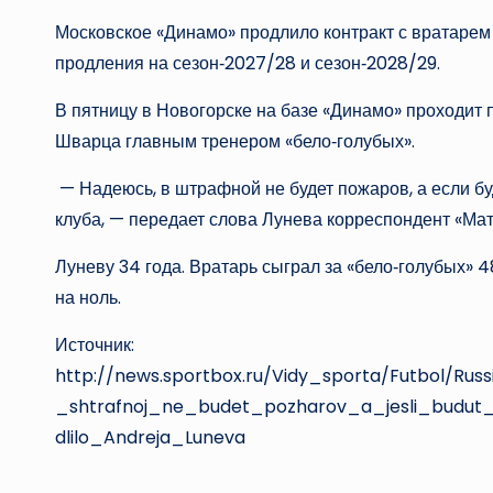
Московское «Динамо» продлило контракт с вратарем
продления на сезон‑2027/28 и сезон‑2028/29.
В пятницу в Новогорске на базе «Динамо» проходи
Шварца главным тренером «бело‑голубых».
— Надеюсь, в штрафной не будет пожаров, а если буд
клуба, — передает слова Лунева корреспондент «Мат
Луневу 34 года. Вратарь сыграл за «бело‑голубых» 4
на ноль.
Источник:
http://news.sportbox.ru/Vidy_sporta/Futbol/R
_shtrafnoj_ne_budet_pozharov_a_jesli_budut
dlilo_Andreja_Luneva