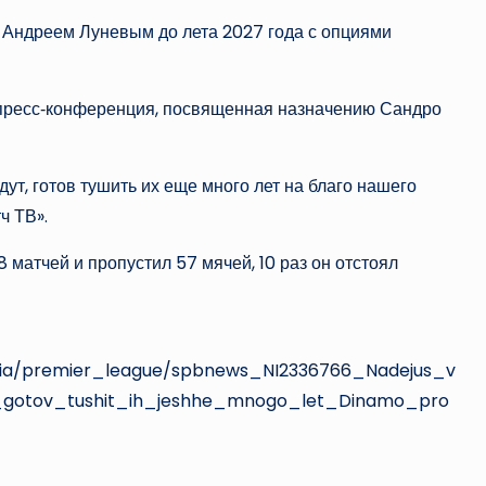
 Андреем Луневым до лета 2027 года с опциями
т пресс‑конференция, посвященная назначению Сандро
ут, готов тушить их еще много лет на благо нашего
ч ТВ».
8 матчей и пропустил 57 мячей, 10 раз он отстоял
ussia/premier_league/spbnews_NI2336766_Nadejus_v
_gotov_tushit_ih_jeshhe_mnogo_let_Dinamo_pro