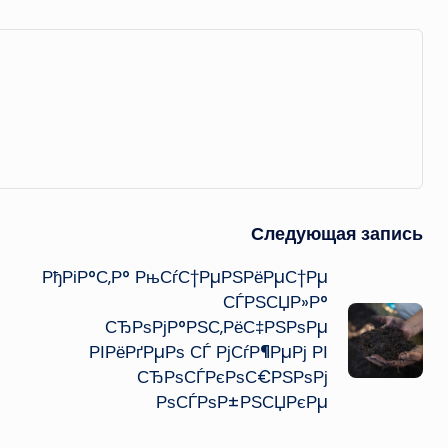
Следующая запись
РђРіР°С‚Р° РњСѓС†РµРЅРёРµС†Рµ
СЃРЅСЏР»Р°
СЂРѕРјР°РЅС‚РёС‡РЅРѕРµ
РІРёРґРµРѕ СЃ РјСѓР¶РµРј РІ
СЂРѕСЃРєРѕС€РЅРѕРј
РѕСЃРѕР±РЅСЏРєРµ