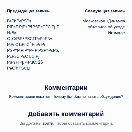
Навигация
Предыдущая запись
Следующая запись
В«РћРєРЅРѕ
Московское «Динамо»
записи
РІРѕР·РјРѕР¶РЅРѕСЃС‚РµР
объявило об уходе
№В»:
Нгамале
С†С‹РіР°РЅСЃРєРёР№
РіРѕСЂРѕСЃРєРѕРї
РЅР°Р·РІР°Р» Р·РЅР°РєРё,
РєРѕС‚РѕСЂС‹Рј
РїРѕРІРµР·РµС‚ 26
РёСЋРЅСЏ
Комментарии
Комментариев пока нет. Почему бы ’Вам не начать обсуждение?
Добавить комментарий
Вы должны
войти
, чтобы оставить комментарий.