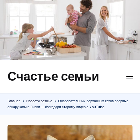
Перейти
к
содержимому
Счастье семьи
Быт,
ремонт,
отношения
Главная
Новости разные
Очаровательных барханных котов впервые
обнаружили в Ливии — благодаря старому видео с YouTube