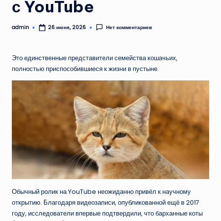
с YouTube
admin
Нет комментариев
26 июня, 2026
Запись
от
Это единственные представители семейства кошачьих,
полностью приспособившиеся к жизни в пустыне.
Обычный ролик на YouTube неожиданно привёл к научному
открытию. Благодаря видеозаписи, опубликованной ещё в 2017
году, исследователи впервые подтвердили, что барханные коты