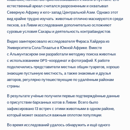
естественный ареал считался разрозненным и охватывал
Северную Африку и юго-запад Центральной Азии. Однако этот
вид крайне трудно изучать: животные отлично маскируются среди
песков, а в Ливии исследования дополнительно осложняют
суровые условия Сахары и деятельность контрабандистов.
Видео заинтересовало исследователя Фираса Хайдера из
Университета Сола Плаатье в Южной Африке. Вместе
с Альмунтасиром они разработали методику поиска животных
с использованием GPS-координат и фотографий. К работе
подключились представители местных общин туарегов, хорошо
знающие пустынную местность, а также знакомые и друзья
авторов, регулярно путешествующие по удалённым районам
страны.
В результате учёные получили первые подтверждённые данные
о присутствии барханных котов в Ливии. Всего было
зафиксировано 13 встреч с этими животными в одном районе,
который может оказаться важным оплотом популяции.
Во время исследований удалось обнаружить и ещё одного