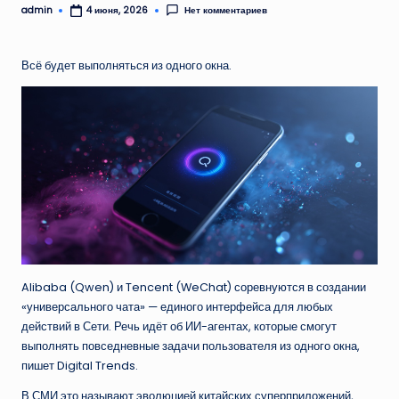
admin
Нет комментариев
4 июня, 2026
Запись
от
Всё будет выполняться из одного окна.
Alibaba (Qwen) и Tencent (WeChat) соревнуются в создании
«универсального чата» — единого интерфейса для любых
действий в Сети. Речь идёт об ИИ-агентах, которые смогут
выполнять повседневные задачи пользователя из одного окна,
пишет Digital Trends.
В СМИ это называют эволюцией китайских суперприложений,