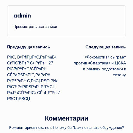
admin
Просмотреть все записи
Навигация
Предыдущая запись
Следующая запись
РћС‚ В«Р¶РµР»С‚РѕР№В»
«Локомотив» сыграет
записи
СѓРіСЂРѕР·С‹ РґРѕ +27
против «Спартака» и ЦСКА
РіСЂР°РґСѓСЃРѕРІ:
в рамках подготовки к
СЃРёРЅРѕРїС‚РёРєРё
сезону
РґР°Р»Рё С‚РѕС‡РЅС‹Р№
РїСЂРѕРіРЅРѕР· РґР»СЏ
РњРѕСЃРєРІС‹ СЃ 4 РїРѕ 7
РёСЋРЅСЏ
Комментарии
Комментариев пока нет. Почему бы ’Вам не начать обсуждение?