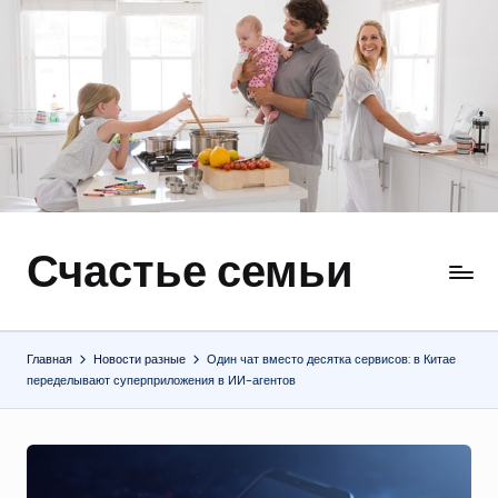
Перейти
к
содержимому
Счастье семьи
Быт,
ремонт,
отношения
Главная
Новости разные
Один чат вместо десятка сервисов: в Китае
переделывают суперприложения в ИИ-агентов