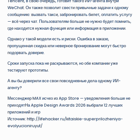
Tencent, в свою очередь, готовит такого ИИ-агента внутри
WeChat. Он также позволит свести привычные задачи к одному
сообщению: вызвать такси, забронировать билет, оплатить услугу
— всё через чат. Пользователям больше не нужно будет помнить,
где находится нужная функция или информация в приложении.
Однако у такой модели есть и риски. Ошибка в заказе,
пропущенная скидка или неверное бронирование могут быстро
подорвать доверие.
Сроки запуска пока не раскрываются, но обе компании уже
тестируют прототипы.
А вы бы доверили все свои повседневные дела одному ИИ-
агенту?
Мессенджер MAX исчез из App Store — уведомления больше не
приходятНа Apple Design Awards 2026 выбрали 12 лучших
приложений и игр
Источник: http://lifehacker.ru/kitaiskie-superprilozheniya-
evolyucioniruyut/