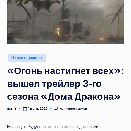
Опубликовано
Новости разные
в
«Огонь настигнет всех»:
вышел трейлер 3‑го
сезона «Дома Дракона»
admin
Нет комментариев
1 июня, 2026
Запись
от
Наконец-то будут эпические сражения с драконами.