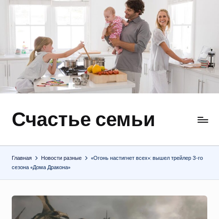
Перейти
к
содержимому
Счастье семьи
Быт,
ремонт,
отношения
Главная
Новости разные
«Огонь настигнет всех»: вышел трейлер 3‑го
сезона «Дома Дракона»