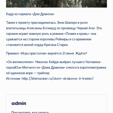
Кадр из сериала «Дом Дракона»
Также к проекту присоединилась Энни Шаперо в роли
воительницы Алисанны Блэквуд по прозвищу Черная Али. Эта
героиня играет важную роль в романе «Пламя и кровь»: она
сражается на стороне королевы Рейниры и со временем
становится женой лорда Кригана Старка.
Приквел «Игры престолов» вернётся 21 июня. Ждёте?
«Он великолепен»: Николас Кейдж выбрал лучшего Человека-
паукаЮэн Митчелл из «Дома Дракона» снялся в короткометражке
об одиноком воре — трейлер
Источник: http://lifehacker.ru/dom-drakona-3-treiler/
admin
Просмотреть все записи