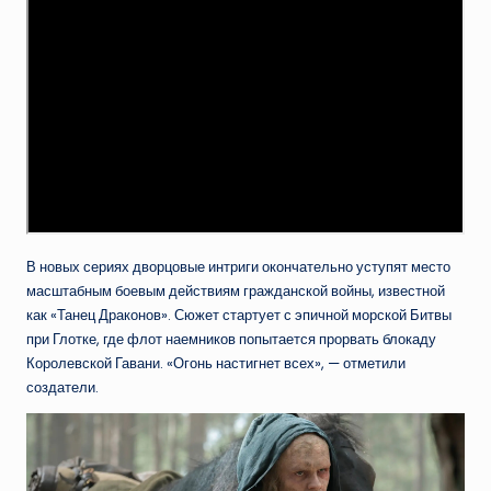
В новых сериях дворцовые интриги окончательно уступят место
масштабным боевым действиям гражданской войны, известной
как «Танец Драконов». Сюжет стартует с эпичной морской Битвы
при Глотке, где флот наемников попытается прорвать блокаду
Королевской Гавани. «Огонь настигнет всех», — отметили
создатели.