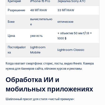
Критерий
iPhone 15 Pro
Зеркалка Sony A7C
Разрешение
48 МП RAW
33 МП RAW
вычислительно
Боке
оптическое
е
+ объектив 50 мм f/1.8 =
Цена
уже есть
1000 $
Постобработ
Lightroom
Lightroom Classic
ка
Mobile
Когда хватает смартфона: сторис, посты, видео Reels. Камера
нужна для баннеров сайта, обложек курсов и рекламы.
Обработка ИИ и
мобильных приложениях
Шаблонный пресет для стиля «чистый премиум»: