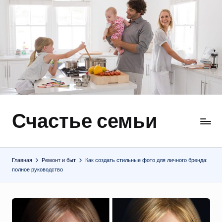
Перейти
к
содержимому
Счастье семьи
Быт,
ремонт,
отношения
Главная
Ремонт и быт
Как создать стильные фото для личного бренда:
полное руководство