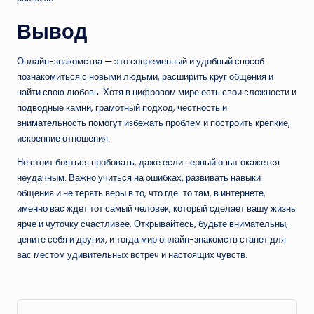
Вывод
Онлайн-знакомства — это современный и удобный способ
познакомиться с новыми людьми, расширить круг общения и
найти свою любовь. Хотя в цифровом мире есть свои сложности и
подводные камни, грамотный подход, честность и
внимательность помогут избежать проблем и построить крепкие,
искренние отношения.
Не стоит бояться пробовать, даже если первый опыт окажется
неудачным. Важно учиться на ошибках, развивать навыки
общения и не терять веры в то, что где-то там, в интернете,
именно вас ждет тот самый человек, который сделает вашу жизнь
ярче и чуточку счастливее. Открывайтесь, будьте внимательны,
цените себя и других, и тогда мир онлайн-знакомств станет для
вас местом удивительных встреч и настоящих чувств.