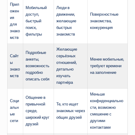
Прил
Мобильный
Люди в
ожен
доступ,
движении,
Поверхностные
ия
быстрый
желающие
знакомства,
для
поиск,
быстрых
конкуренция
знако
фильтры
знакомств
мств
Желающие
Подробные
Сайт
серьёзных
анкеты,
Менее мобильные,
ы
отношений,
возможность
требуют времени
знако
детально
подробно
на заполнение
мств
изучать
описать себя
партнёра
Меньше
Общение в
Соци
конфиденциально
привычной
Те, кто ищет
альн
сти, возможно
среде,
знакомых через
ые
смешение с
широкий круг
общих друзей
сети
другими
друзей
контактами