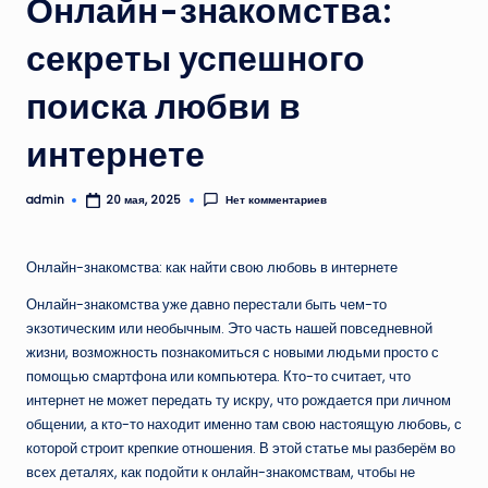
Онлайн-знакомства:
секреты успешного
поиска любви в
интернете
admin
Нет комментариев
20 мая, 2025
Запись
от
Онлайн-знакомства: как найти свою любовь в интернете
Онлайн-знакомства уже давно перестали быть чем-то
экзотическим или необычным. Это часть нашей повседневной
жизни, возможность познакомиться с новыми людьми просто с
помощью смартфона или компьютера. Кто-то считает, что
интернет не может передать ту искру, что рождается при личном
общении, а кто-то находит именно там свою настоящую любовь, с
которой строит крепкие отношения. В этой статье мы разберём во
всех деталях, как подойти к онлайн-знакомствам, чтобы не