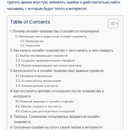
тратить время впустую, избежать ошибок и действительно найти
человека, с которым будет тепло и интересно.
Table of Contents
Почему онлайн-знакомства становятся популярнее
Преимущества и недостатки онлайн-знакомств
Преимущества
Недостатки
Как начать онлайн-знакомства: с чего начать и чего ожидать
Выбор платформы для знакомств
Создание привлекательного профиля
Первая коммуникация: как начать разговор
Безопасность в онлайн-знакомствах: важные правила
Проверка информации
Остерегайтесь мошенников
Личные данные и встречи
Как построить крепкие отношения после знакомства в
интернете
Плавный переход от онлайн к офлайн
Умение слушать и честность
Советы для долгосрочных отношений
Таблица: Сравнение популярных форматов онлайн-
знакомств
Основные ошибки на пути к своей любви в интернете