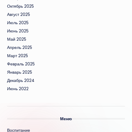
Октябрь 2025
Август 2025
Июль 2025
Июнь 2025
Май 2025
Апрель 2025
Март 2025
Февраль 2025
Январь 2025
Декабрь 2024
Июнь 2022
Меню
Воспитание