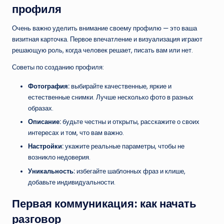
профиля
Очень важно уделить внимание своему профилю — это ваша
визитная карточка. Первое впечатление и визуализация играют
решающую роль, когда человек решает, писать вам или нет.
Советы по созданию профиля:
Фотография:
выбирайте качественные, яркие и
естественные снимки. Лучше несколько фото в разных
образах.
Описание:
будьте честны и открыты, расскажите о своих
интересах и том, что вам важно.
Настройки:
укажите реальные параметры, чтобы не
возникло недоверия.
Уникальность:
избегайте шаблонных фраз и клише,
добавьте индивидуальности.
Первая коммуникация: как начать
разговор