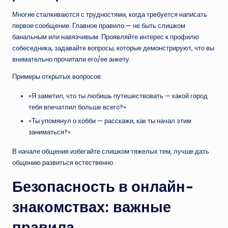
Многие сталкиваются с трудностями, когда требуется написать
первое сообщение. Главное правило — не быть слишком
банальным или навязчивым. Проявляйте интерес к профилю
собеседника, задавайте вопросы, которые демонстрируют, что вы
внимательно прочитали его/ее анкету.
Примеры открытых вопросов:
«Я заметил, что ты любишь путешествовать — какой город
тебя впечатлил больше всего?»
«Ты упомянул о хобби — расскажи, как ты начал этим
заниматься?»
В начале общения избегайте слишком тяжелых тем, лучше дать
общению развиться естественно.
Безопасность в онлайн-
знакомствах: важные
правила