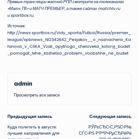
Прямые трансляции матчей РПЛ смотрите на телеканалах
«Матч ТВ» и МАТЧ ПРЕМЬЕР, а также сайтах matchtv.ru
и sportbox.ru.
Источник:
http://news.sportbox.ru/Vidy_sporta/Futbol/Russia/premier_
league/spbnews_NI2342642_Pesjakov__o_naznachenii_Ka
fanova_v_CSKA_Vzali_opytnogo_cheloveka_kotoryj_budet
_pomogat_Mne_kazhetsa_problem_voobshhe_ne_budet
admin
Просмотреть все записи
Навигация
Предыдущая запись
Следующая запись
Куда полететь в августе:
РЎРєСЂС‹С‚РЅС‹Р№
записи
лучшие направления для
СЃС‹РЅ Р’Р°Р»РµСЂРёРё