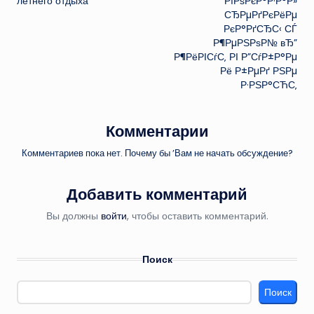
летнего отдыха
РїРѕРєР°Р·Р°Р»
СЂРµРґРєРёРµ
РєР°РґСЂС‹ СЃ
Р¶РµРЅРѕР№ вЂ”
Р¶РёРІСѓС‚ РІ Р”СѓР±Р°Рµ
Рё Р±РµРґ РЅРµ
Р·РЅР°СЋС‚
Комментарии
Комментариев пока нет. Почему бы ’Вам не начать обсуждение?
Добавить комментарий
Вы должны
войти
, чтобы оставить комментарий.
Поиск
Поиск