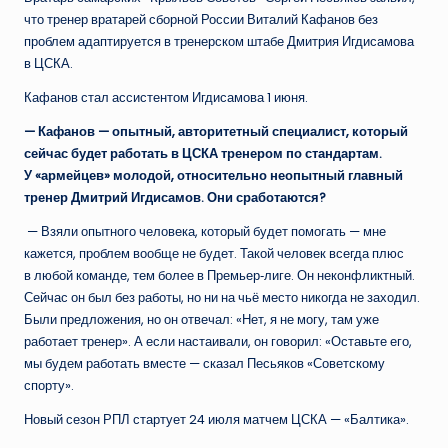
что тренер вратарей сборной России Виталий Кафанов без
проблем адаптируется в тренерском штабе Дмитрия Игдисамова
в ЦСКА.
Кафанов стал ассистентом Игдисамова 1 июня.
— Кафанов — опытный, авторитетный специалист, который
сейчас будет работать в ЦСКА тренером по стандартам.
У «армейцев» молодой, относительно неопытный главный
тренер Дмитрий Игдисамов. Они сработаются?
— Взяли опытного человека, который будет помогать — мне
кажется, проблем вообще не будет. Такой человек всегда плюс
в любой команде, тем более в Премьер‑лиге. Он неконфликтный.
Сейчас он был без работы, но ни на чьё место никогда не заходил.
Были предложения, но он отвечал: «Нет, я не могу, там уже
работает тренер». А если настаивали, он говорил: «Оставьте его,
мы будем работать вместе — сказал Песьяков «Советскому
спорту».
Новый сезон РПЛ стартует 24 июля матчем ЦСКА — «Балтика».