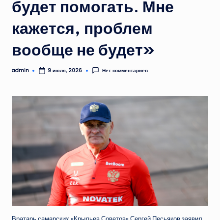
будет помогать. Мне
кажется, проблем
вообще не будет»
admin
Нет комментариев
9 июля, 2026
Запись
от
Вратарь самарских «Крыльев Советов» Сергей Песьяков заявил,