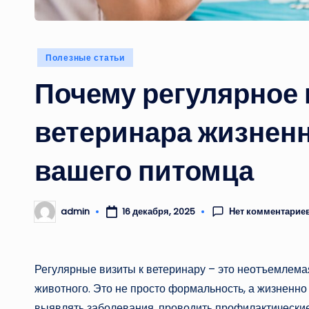
Опубликовано
Полезные статьи
в
Почему регулярное
ветеринара жизнен
вашего питомца
Нет комментарие
admin
16 декабря, 2025
Запись
от
Регулярные визиты к ветеринару – это неотъемлема
животного. Это не просто формальность, а жизненн
выявлять заболевания, проводить профилактические