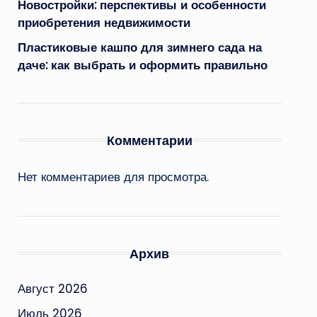
Новостройки: перспективы и особенности
приобретения недвижимости
Пластиковые кашпо для зимнего сада на
даче: как выбрать и оформить правильно
Комментарии
Нет комментариев для просмотра.
Архив
Август 2026
Июль 2026