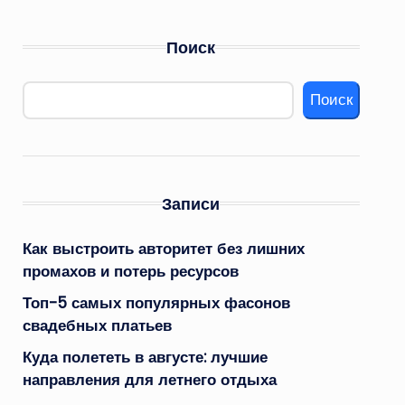
Поиск
Поиск
Записи
Как выстроить авторитет без лишних
промахов и потерь ресурсов
Топ-5 самых популярных фасонов
свадебных платьев
Куда полететь в августе: лучшие
направления для летнего отдыха