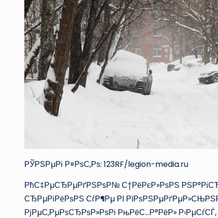
РЎРЅРµРі Р¤РѕС‚Рѕ: 123RF/legion-media.ru
РћС‡РµСЂРµРґРЅРѕР№ С†РёРєР»РѕРЅ РЅР°РіС
СЂРµРіРёРѕРЅ СѓР¶Рµ РІ РїРѕРЅРµРґРµР»СЊРЅР
РјРµС‚РµРѕСЂРѕР»РѕРі РњРёС…Р°РёР» Р›РµСѓСЃ, 