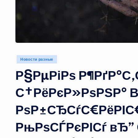
Опубликовано
Новости разные
в
Р§РµРіРѕ Р¶РґР°С‚
С†РёРєР»РѕРЅР° В
РѕР±СЂСѓС€РёРІС
РњРѕСЃРєРІСѓ вЂ”