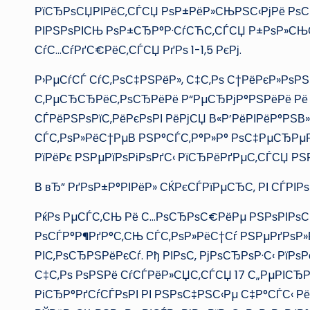
РїСЂРѕСЏРІРёС‚СЃСЏ РѕР±РёР»СЊРЅС‹РјРё РѕСЃР
РІРЅРѕРІСЊ РѕР±СЂР°Р·СѓСЋС‚СЃСЏ Р±РѕР»СЊС
СѓС…СѓРґС€РёС‚СЃСЏ РґРѕ 1-1,5 РєРј.
Р›РµСѓСЃ СѓС‚РѕС‡РЅРёР», С‡С‚Рѕ С†РёРєР»РѕР
С‚РµСЂСЂРёС‚РѕСЂРёРё Р“РµСЂРјР°РЅРёРё Рё 
СЃРёРЅРѕРїС‚РёРєРѕРІ РёРјСЏ В«Р’РёРІРёР°Р
СЃС‚РѕР»РёС†РµВ РЅР°СЃС‚Р°Р»Р° РѕС‡РµСЂРµР
РїРёРє РЅРµРїРѕРіРѕРґС‹ РїСЂРёРґРµС‚СЃСЏ РЅ
В вЂ” РґРѕР±Р°РІРёР» СЌРєСЃРїРµСЂС‚ РІ СЃРІР
РќРѕ РµСЃС‚СЊ Рё С…РѕСЂРѕС€РёРµ РЅРѕРІРѕСЃ
РѕСЃР°Р¶РґР°С‚СЊ СЃС‚РѕР»РёС†Сѓ РЅРµРґРѕР»
РІС‚РѕСЂРЅРёРєСѓ. Рђ РІРѕС‚ РјРѕСЂРѕР·С‹ РїР
С‡С‚Рѕ РѕРЅРё СѓСЃРёР»СЏС‚СЃСЏ 17 С„РµРІСЂР°Р
РіСЂР°РґСѓСЃРѕРІ РІ РЅРѕС‡РЅС‹Рµ С‡Р°СЃС‹ Рё 