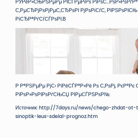
РЎРёР»СЊРЅРµРµ РІСЃРµРіРѕ РїРѕС…РѕР»РѕРґР°Р
С‚РµСЂРјРѕРјРµС‚СЂРѕРІ РјРѕРіСѓС‚ РІРЅРѕРІСЊ
РіСЂР°РґСѓСЃРѕРІ.В
Р Р°РЅРµРµ РјС‹ РїРёСЃР°Р»Рё Рѕ С‚РѕРј, РєР°Р
РїРѕР»РѕРІРѕРґСЊСЏ РІРµСЃРЅРѕР№.
Источник: http://7days.ru/news/chego-zhdat-ot-
sinoptik-leus-sdelal-prognoz.htm