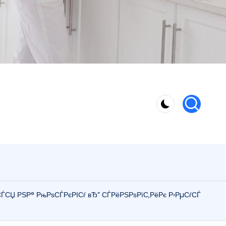
ЃСЏ РЅР° РњРѕСЃРєРІСѓ вЂ” СЃРёРЅРѕРїС‚РёРє Р›РµСѓСЃ