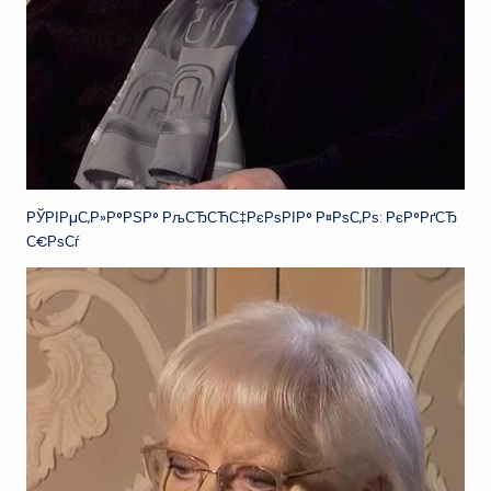
РЎРІРµС‚Р»Р°РЅР° РљСЂСЋС‡РєРѕРІР° Р¤РѕС‚Рѕ: РєР°РґСЂ
С€РѕСѓ