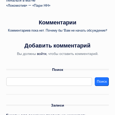
пенальти в матче
«Локомотив» — «Пари НН»
Комментарии
Комментариев пока нет. Почему бы ’Вам не начать обсуждение?
Добавить комментарий
Вы должны
войти
, чтобы оставить комментарий.
Поиск
Поиск
Записи