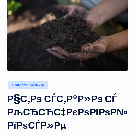
Опубликовано
Новости разные
в
Р§С‚Рѕ СЃС‚Р°Р»Рѕ СЃ
РљСЂСЋС‡РєРѕРІРѕР№
РїРѕСЃР»Рµ