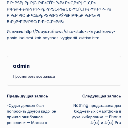
Р Р°РЅРµРµ РјС‹ РїРёСЃР°Р»Рё Рѕ С‚РѕРј, С‡С‚Рѕ
Р¤РёР»РёРїРї Р‘Р»РµРґРЅС‹Р№ СЂР°СЃСЃРєР°Р·Р°Р» Рѕ
РІРѕР·РІСЂР°С‰РµРЅРёРё РЎРёРІР°РµРІРѕР№ РІ
В«РџР°РїРёРЅС‹ РґРѕС‡РєРёВ».
Источник: http://7days.ru/news/chto-stalo-s-kryuchkovoy-
posle-bolezni-kak-seychas-vyglyadit-aktrisa.htm
admin
Просмотреть все записи
Навигация
Предыдущая запись
Следующая запись
«Судья должен был
Nothing представила два
записи
попросить другой кадр, он
бюджетных смартфона в
принял ошибочное
духе киберпанка — Phone
решение» — Мажич о
4(a) и 4(a) Pro