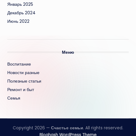
Январь 2025
Декабрь 2024
Июнь 2022
Меню
Воспитание
Новости разные
Полезные статьи
Ремонт и быт
Семья
Copyright 2026 —
Счастье семьи
. All rights reserved.
Bloghash WordPress Theme