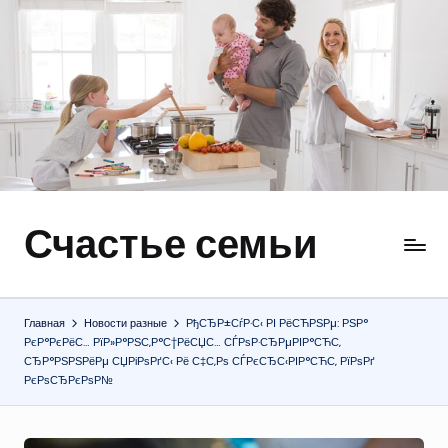
Перейти
к
содержимому
Счастье семьи
Быт,
ремонт,
отношения
Главная
Новости разные
РђСЂР±СѓР·С‹ РІ РёСЋРЅРµ: РЅР°
РєР°РєРёС… РїР»Р°РЅС‚Р°С†РёСЏС… СЃРѕР·СЂРµРІР°СЋС‚
СЂР°РЅРЅРёРµ СЏРіРѕРґС‹ Рё С‡С‚Рѕ СЃРєСЂС‹РІР°СЋС‚ РїРѕРґ
РєРѕСЂРєРѕР№