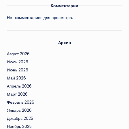
Комментарии
Нет комментариев для просмотра.
Архив
Август 2026
Июль 2026
Июнь 2026
Май 2026
Апрель 2026
Март 2026
Февраль 2026
Январь 2026
Декабрь 2025
Ноябрь 2025