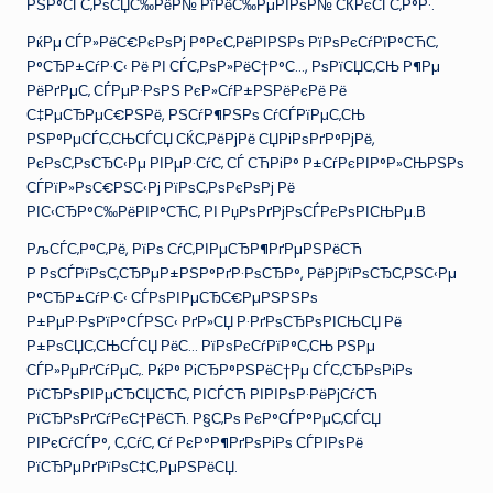
РЅР°СЃС‚РѕСЏС‰РёР№ РїРёС‰РµРІРѕР№ СЌРєСЃС‚Р°Р·.
РќРµ СЃР»РёС€РєРѕРј Р°РєС‚РёРІРЅРѕ РїРѕРєСѓРїР°СЋС‚
Р°СЂР±СѓР·С‹ Рё РІ СЃС‚РѕР»РёС†Р°С…, РѕРїСЏС‚СЊ Р¶Рµ
РёРґРµС‚ СЃРµР·РѕРЅ РєР»СѓР±РЅРёРєРё Рё
С‡РµСЂРµС€РЅРё, РЅСѓР¶РЅРѕ СѓСЃРїРµС‚СЊ
РЅР°РµСЃС‚СЊСЃСЏ СЌС‚РёРјРё СЏРіРѕРґР°РјРё,
РєРѕС‚РѕСЂС‹Рµ РІРµР·СѓС‚ СЃ СЋРіР° Р±СѓРєРІР°Р»СЊРЅРѕ
СЃРїР»РѕС€РЅС‹Рј РїРѕС‚РѕРєРѕРј Рё
РІС‹СЂР°С‰РёРІР°СЋС‚ РІ РџРѕРґРјРѕСЃРєРѕРІСЊРµ.В
РљСЃС‚Р°С‚Рё, РїРѕ СѓС‚РІРµСЂР¶РґРµРЅРёСЋ
Р РѕСЃРїРѕС‚СЂРµР±РЅР°РґР·РѕСЂР°, РёРјРїРѕСЂС‚РЅС‹Рµ
Р°СЂР±СѓР·С‹ СЃРѕРІРµСЂС€РµРЅРЅРѕ
Р±РµР·РѕРїР°СЃРЅС‹ РґР»СЏ Р·РґРѕСЂРѕРІСЊСЏ Рё
Р±РѕСЏС‚СЊСЃСЏ РёС… РїРѕРєСѓРїР°С‚СЊ РЅРµ
СЃР»РµРґСѓРµС‚. РќР° РіСЂР°РЅРёС†Рµ СЃС‚СЂРѕРіРѕ
РїСЂРѕРІРµСЂСЏСЋС‚ РІСЃСЋ РІРІРѕР·РёРјСѓСЋ
РїСЂРѕРґСѓРєС†РёСЋ. Р§С‚Рѕ РєР°СЃР°РµС‚СЃСЏ
РІРєСѓСЃР°, С‚СѓС‚ Сѓ РєР°Р¶РґРѕРіРѕ СЃРІРѕРё
РїСЂРµРґРїРѕС‡С‚РµРЅРёСЏ.