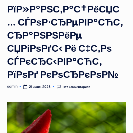
РїР»Р°РЅС‚Р°С†РёСЏС
… СЃРѕР·СЂРµРІР°СЋС‚
СЂР°РЅРЅРёРµ
СЏРіРѕРґС‹ Рё С‡С‚Рѕ
СЃРєСЂС‹РІР°СЋС‚
РїРѕРґ РєРѕСЂРєРѕР№
admin
Нет комментариев
21 июня, 2026
Запись
от