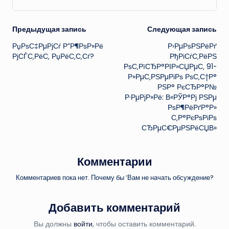
Навигация
Предыдущая запись
Следующая запись
РџРѕС‡РµРјСѓ Р”Р¶РѕР»Рё
Р›РµРѕРЅРёРґ
записи
РјСЃС‚РёС‚ РџРёС‚С‚Сѓ?
РђРіСѓС‚РёРЅ
РѕС‚РїСЂР°РІР»СЏРµС‚ 91-
Р»РµС‚РЅРµРіРѕ РѕС‚С†Р°
РЅР° РєСЂР°Р№
Р·РµРјР»Рё: В«РЎР°Рј РЅРµ
РѕР¶РёРґР°Р»
С‚Р°РєРѕРіРѕ
СЂРµС€РµРЅРёСЏВ»
Комментарии
Комментариев пока нет. Почему бы ’Вам не начать обсуждение?
Добавить комментарий
Вы должны
войти
, чтобы оставить комментарий.