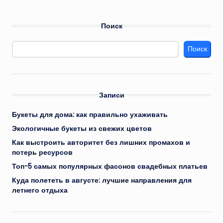
Поиск
Поиск
Записи
Букеты для дома: как правильно ухаживать
Экологичные букеты из свежих цветов
Как выстроить авторитет без лишних промахов и
потерь ресурсов
Топ-5 самых популярных фасонов свадебных платьев
Куда полететь в августе: лучшие направления для
летнего отдыха