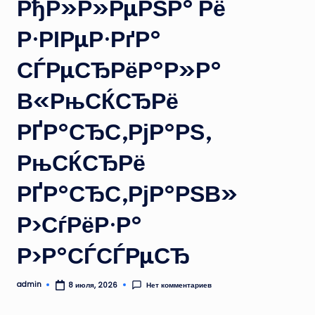
РђР»Р»РµРЅР° Рё
Р·РІРµР·РґР°
СЃРµСЂРёР°Р»Р°
В«РњСЌСЂРё
РҐР°СЂС‚РјР°РЅ,
РњСЌСЂРё
РҐР°СЂС‚РјР°РЅВ»
Р›СѓРёР·Р°
Р›Р°СЃСЃРµСЂ
admin
Нет комментариев
8 июля, 2026
Запись
от