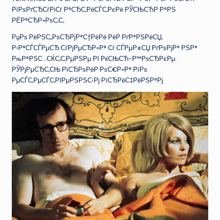
РїРѕРґСЂСѓРіСѓ Р°СЂС‚РёСЃС‚РєРё РЎСЊСЋР·Р°РЅ
РЁР°СЂР»РѕС‚С‚.
РџРѕ РёРЅС„РѕСЂРјР°С†РёРё РёР·РґР°РЅРёСЏ,
Р›Р°СЃСЃРµСЂ СѓРјРµСЂР»Р° Сѓ СЃРµР±СЏ РґРѕРјР° РЅР°
РњР°РЅС…СЌС‚С‚РµРЅРµ РІ РќСЊСЋ-Р™РѕСЂРєРµ.
РЎРјРµСЂС‚СЊ РїСЂРѕРёР·РѕС€Р»Р° РїРѕ
РµСЃС‚РµСЃС‚РІРµРЅРЅС‹Рј РїСЂРёС‡РёРЅР°Рј.