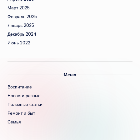
Март 2025
Февраль 2025
Январь 2025
Декабрь 2024
Июнь 2022
Меню
Воспитание
Новости разные
Полезные статьи
Ремонт и быт
Семья