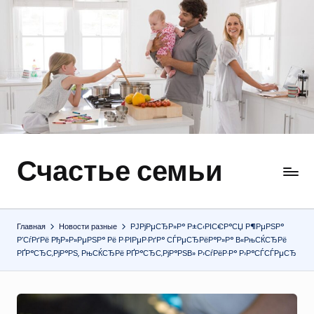
Перейти
к
содержимому
Счастье семьи
Быт,
ремонт,
отношения
Главная
Новости разные
РЈРјРµСЂР»Р° Р±С‹РІС€Р°СЏ Р¶РµРЅР°
Р’СѓРґРё РђР»Р»РµРЅР° Рё Р·РІРµР·РґР° СЃРµСЂРёР°Р»Р° В«РњСЌСЂРё
РҐР°СЂС‚РјР°РЅ, РњСЌСЂРё РҐР°СЂС‚РјР°РЅВ» Р›СѓРёР·Р° Р›Р°СЃСЃРµСЂ