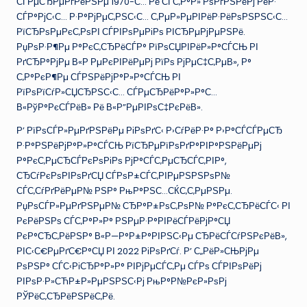
СЃРµСЂРµРґРёРЅРµ 1970-С… Рё СЃС‚Р°Р» РѕРґРЅРёРј РёР·
СЃР°РјС‹С… Р·Р°РјРµС‚РЅС‹С… С‚РµР»РµРІРёР·РёРѕРЅРЅС‹С…
РїСЂРѕРµРєС‚РѕРІ СЃРІРѕРµРіРѕ РІСЂРµРјРµРЅРё.
РџРѕР·Р¶Рµ Р°РєС‚СЂРёСЃР° РїРѕСЏРІРёР»Р°СЃСЊ РІ
РґСЂР°РјРµ В«Р РµРєРІРёРµРј РїРѕ РјРµС‡С‚РµВ», Р°
С‚Р°РєР¶Рµ СЃРЅРёРјР°Р»Р°СЃСЊ РІ
РїРѕРїСѓР»СЏСЂРЅС‹С… СЃРµСЂРёР°Р»Р°С…
В«РўР°РєСЃРёВ» Рё В«Р”РµРІРѕС‡РєРёВ».
Р’ РїРѕСЃР»РµРґРЅРёРµ РіРѕРґС‹ Р›СѓРёР·Р° Р›Р°СЃСЃРµСЂ
Р·Р°РЅРёРјР°Р»Р°СЃСЊ РїСЂРµРїРѕРґР°РІР°РЅРёРµРј
Р°РєС‚РµСЂСЃРєРѕРіРѕ РјР°СЃС‚РµСЂСЃС‚РІР°,
СЂСѓРєРѕРІРѕРґСЏ СЃРѕР±СЃС‚РІРµРЅРЅРѕР№
СЃС‚СѓРґРёРµР№ РЅР° РњР°РЅС…СЌС‚С‚РµРЅРµ.
РџРѕСЃР»РµРґРЅРµР№ СЂР°Р±РѕС‚РѕР№ Р°РєС‚СЂРёСЃС‹ РІ
РєРёРЅРѕ СЃС‚Р°Р»Р° РЅРµР·Р°РІРёСЃРёРјР°СЏ
РєР°СЂС‚РёРЅР° В«Р—Р°Р±Р°РІРЅС‹Рµ СЂРёСЃСѓРЅРєРёВ»,
РІС‹С€РµРґС€Р°СЏ РІ 2022 РіРѕРґСѓ. Р’ С„РёР»СЊРјРµ
РѕРЅР° СЃС‹РіСЂР°Р»Р° РІРјРµСЃС‚Рµ СЃРѕ СЃРІРѕРёРј
РІРѕР·Р»СЋР±Р»РµРЅРЅС‹Рј РњР°Р№РєР»РѕРј
РЎРёС‚СЂРёРЅРёС‚Рё.