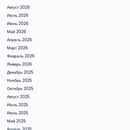
Август 2026
Июль 2026
Июнь 2026
Май 2026
Апрель 2026
Март 2026
Февраль 2026
Январь 2026
Декабрь 2025
Ноябрь 2025
Октябрь 2025
Август 2025
Июль 2025
Июнь 2025
Май 2025
Апрель 2025