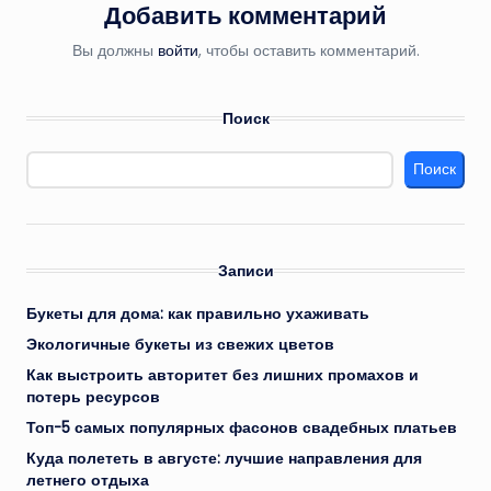
Добавить комментарий
Вы должны
войти
, чтобы оставить комментарий.
Поиск
Поиск
Записи
Букеты для дома: как правильно ухаживать
Экологичные букеты из свежих цветов
Как выстроить авторитет без лишних промахов и
потерь ресурсов
Топ-5 самых популярных фасонов свадебных платьев
Куда полететь в августе: лучшие направления для
летнего отдыха