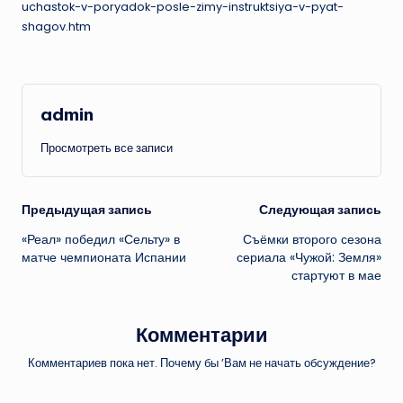
uchastok-v-poryadok-posle-zimy-instruktsiya-v-pyat-
shagov.htm
admin
Просмотреть все записи
Навигация
Предыдущая запись
Следующая запись
«Реал» победил «Сельту» в
Съёмки второго сезона
записи
матче чемпионата Испании
сериала «Чужой: Земля»
стартуют в мае
Комментарии
Комментариев пока нет. Почему бы ’Вам не начать обсуждение?