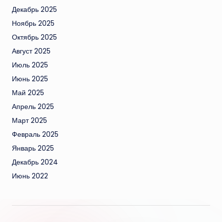
Декабрь 2025
Ноябрь 2025
Октябрь 2025
Август 2025
Июль 2025
Июнь 2025
Май 2025
Апрель 2025
Март 2025
Февраль 2025
Январь 2025
Декабрь 2024
Июнь 2022