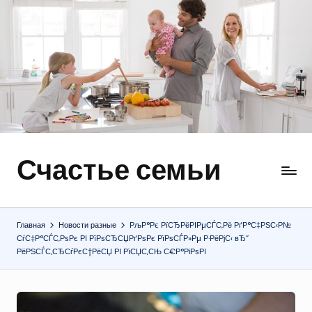
Перейти
к
содержимому
Счастье семьи
Быт,
ремонт,
отношения
Главная
Новости разные
РљР°Рє РїСЂРёРІРµСЃС‚Рё РґР°С‡РЅС‹Р№
СѓС‡Р°СЃС‚РѕРє РІ РїРѕСЂСЏРґРѕРє РїРѕСЃР»Рµ Р·РёРјС‹ вЂ”
РёРЅСЃС‚СЂСѓРєС†РёСЏ РІ РїСЏС‚СЊ С€Р°РіРѕРІ