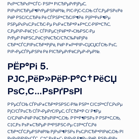
РєР°СЂРєР°СЃС‹ РЅР° РїСЂРµРґРјРµС‚
РїРѕРІСЂРµР¶РґРµРЅРёР№, РІС‹РјС‹С‚СЊ СЃС‚РµРЅРєРё
РёР·РЅСѓС‚СЂРё Рё СЃРЅР°СЂСѓР¶Рё. РўР°РєР¶Рµ
РЅРµРєРѕС‚РѕСЂС‹Рµ РѕР±СЂР°Р±Р°С‚С‹РІР°СЋС‚
С‚РµРїР»РёС†С‹ СЃРїРµС†РёР°Р»СЊРЅС‹Рµ
РґРµР·РёРЅС„РёС†РёСЂСѓСЋС‰РёРјРё
СЂР°СЃС‚РІРѕСЂР°РјРё, РёР·Р±Р°РІР»СЏСЏСЃСЊ РѕС‚
РїР»РµСЃРµРЅРё Рё РІСЂРµРґРёС‚РµР»РµР№.
РЁР°Рі 5.
РЈС‚РёР»РёР·Р°С†РёСЏ
РѕС‚С…РѕРґРѕРІ
Р’РµСЃСЊ СЃРѕР±СЂР°РЅРЅС‹Р№ РЅР° СѓС‡Р°СЃС‚РєРµ
РјСѓСЃРѕСЂ СЃР»РµРґСѓРµС‚ СЃСЂР°Р·Сѓ Р¶Рµ
СѓС‚РёР»РёР·РёСЂРѕРІР°С‚СЊ. Р’Р°Р¶РЅРѕ Р·РЅР°С‚СЊ,
С‡С‚Рѕ РѕР±СЂРµР·Р°РЅРЅС‹Рµ С‡Р°СЃС‚Рё
СЂР°СЃС‚РµРЅРёР№ РјРѕР¶РЅРѕ РѕС‚РїСЂР°РІРёС‚СЊ РІ
РєРѕРјРїРѕСЃС‚, С‡С‚РѕР±С‹ РїРѕР·Р¶Рµ РёР· РЅРµРіРѕ