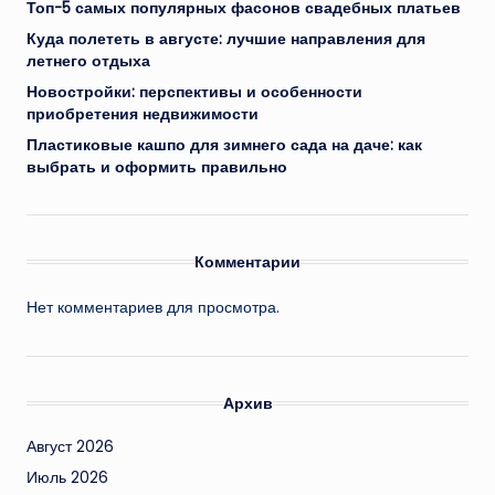
Топ-5 самых популярных фасонов свадебных платьев
Куда полететь в августе: лучшие направления для
летнего отдыха
Новостройки: перспективы и особенности
приобретения недвижимости
Пластиковые кашпо для зимнего сада на даче: как
выбрать и оформить правильно
Комментарии
Нет комментариев для просмотра.
Архив
Август 2026
Июль 2026