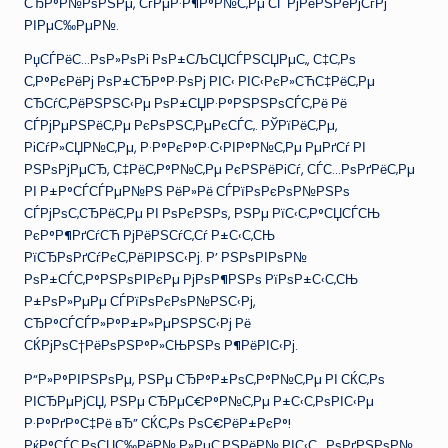
СЂР°Р№РѕРЅРµ, СѓРµР·Р¶Р°Р№С‚Рµ СЃ РјРёРЅРёРјСѓРј
РІРµС‰РµР№.
РџСЃРёС…РѕР»РѕРі РѕР±СЉСЏСЃРЅСЏРµС‚, С‡С‚Рѕ
С‚Р°РєРёРј РѕР±СЂР°Р·РѕРј РІС‹ РІС‹РєР»СЋС‡РёС‚Рµ
СЂСѓС‚РёРЅРЅС‹Рµ РѕР±СЏР·Р°РЅРЅРѕСЃС‚Рё Рё
СЃРјРµРЅРёС‚Рµ РєРѕРЅС‚РµРєСЃС‚. РЎРїРёС‚Рµ,
РіСѓР»СЏР№С‚Рµ, Р·Р°РєР°Р·С‹РІР°Р№С‚Рµ РµРґСѓ РІ
РЅРѕРјРµСЂ, С‡РёС‚Р°Р№С‚Рµ РєРЅРёРіСѓ, СЃС…РѕРґРёС‚Рµ
РІ Р±Р°СЃСЃРµР№РЅ РёР»Рё СЃРїРѕРєРѕР№РЅРѕ
СЃРјРѕС‚СЂРёС‚Рµ РІ РѕРєРЅРѕ, РЅРµ РїС‹С‚Р°СЏСЃСЊ
РєР°Р¶РґСѓСЋ РјРёРЅСѓС‚Сѓ Р±С‹С‚СЊ
РїСЂРѕРґСѓРєС‚РёРІРЅС‹Рј. Р’ РЅРѕРІРѕР№
РѕР±СЃС‚Р°РЅРѕРІРєРµ РјРѕР¶РЅРѕ РїРѕР±С‹С‚СЊ
Р±РѕР»РµРµ СЃРїРѕРєРѕР№РЅС‹Рј,
СЂР°СЃСЃР»Р°Р±Р»РµРЅРЅС‹Рј Рё
СЌРјРѕС†РёРѕРЅР°Р»СЊРЅРѕ Р¶РёРІС‹Рј.
Р“Р»Р°РІРЅРѕРµ, РЅРµ СЂР°Р±РѕС‚Р°Р№С‚Рµ РІ СЌС‚Рѕ
РІСЂРµРјСЏ, РЅРµ СЂРµС€Р°Р№С‚Рµ Р±С‹С‚РѕРІС‹Рµ
Р·Р°РґР°С‡Рё вЂ” СЌС‚Рѕ РѕС€РёР±РєР°!
РќР°СЃС‚РѕСЏС‰РёР№ Р»РµС‚РЅРёР№ РІС‹С…РѕРґРЅРѕР№