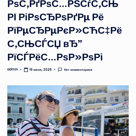
РѕС‚РґРѕС…РЅСѓС‚СЊ
РІ РіРѕСЂРѕРґРµ Рё
РїРµСЂРµРєР»СЋС‡Рё
С‚СЊСЃСЏ вЂ”
РїСЃРёС…РѕР»РѕРі
admin
Нет комментариев
19 июня, 2026
Запись
от