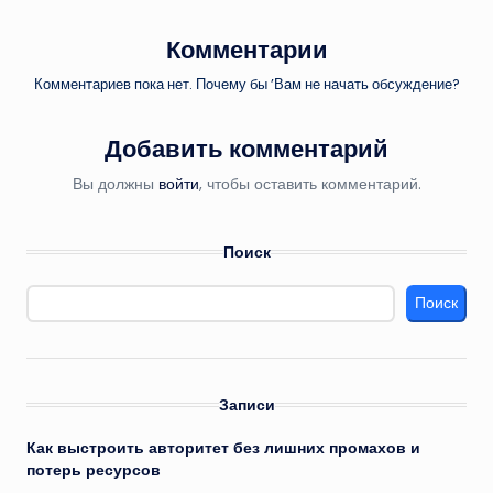
Комментарии
Комментариев пока нет. Почему бы ’Вам не начать обсуждение?
Добавить комментарий
Вы должны
войти
, чтобы оставить комментарий.
Поиск
Поиск
Записи
Как выстроить авторитет без лишних промахов и
потерь ресурсов