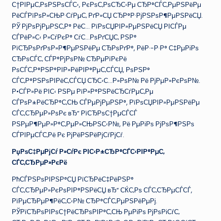
С†РІРµС‚РѕРЅРѕСЃС‹, РєРѕС‚РѕСЂС‹Рµ СЂР°СЃС‚РµРЅРёРµ
РёСЃРїРѕР»СЊР·СѓРµС‚ РґР»СЏ СЂР°Р·РјРЅРѕР¶РµРЅРёСЏ.
РЎ РјРѕРјРµРЅС‚Р° РёС… РїРѕСЏРІР»РµРЅРёСЏ РІСЃРµ
СЃРёР»С‹ Р»СѓРєР° СѓС…РѕРґСЏС‚ РЅР°
РїСЂРѕРґРѕР»Р¶РµРЅРёРµ СЂРѕРґР°, РёР·-Р·Р° С‡РµРіРѕ
СЂРѕСЃС‚ СЃР°РјРѕР№ СЂРµРїРєРё
РѕСЃС‚Р°РЅР°РІР»РёРІР°РµС‚СЃСЏ, РѕРЅР°
СЃС‚Р°РЅРѕРІРёС‚СЃСЏ СЂС‹С…Р»РѕР№ Рё РјРµР»РєРѕР№.
Р•СЃР»Рё РІС‹ РЅРµ РїР»Р°РЅРёСЂСѓРµС‚Рµ
СЃРѕР±РёСЂР°С‚СЊ СЃРµРјРµРЅР°, РїРѕСЏРІР»РµРЅРёРµ
СЃС‚СЂРµР»РѕРє вЂ“ РїСЂРѕС†РµСЃСЃ
РЅРµР¶РµР»Р°С‚РµР»СЊРЅС‹Р№, Рё РµРіРѕ РјРѕР¶РЅРѕ
СЃРІРµСЃС‚Рё Рє РјРёРЅРёРјСѓРјСѓ.
РџРѕС‡РµРјСѓ Р»СѓРє РІС‹Р±СЂР°СЃС‹РІР°РµС‚
СЃС‚СЂРµР»РєРё
РћСЃРЅРѕРІРЅР°СЏ РїСЂРёС‡РёРЅР°
СЃС‚СЂРµР»РєРѕРІР°РЅРёСЏ вЂ“ СЌС‚Рѕ СЃС‚СЂРµСЃСЃ,
РїРµСЂРµР¶РёС‚С‹Р№ СЂР°СЃС‚РµРЅРёРµРј.
РЎРїСЂРѕРІРѕС†РёСЂРѕРІР°С‚СЊ РµРіРѕ РјРѕРіСѓС‚