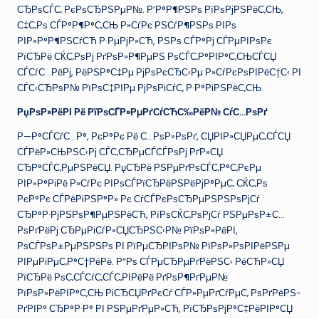
СЂРѕСЃС‚ РєРѕСЂРЅРµР№. Р’Р°Р¶РЅРѕ РїРѕРјРЅРёС‚СЊ,
С‡С‚Рѕ СЃР°Р¶Р°С‚СЊ Р»СѓРє РЅСѓР¶РЅРѕ РІРѕ
РІР»Р°Р¶РЅСѓСЋ Р·РµРјР»СЋ, РЅРѕ СЃР°Рј СЃРµРІРѕРє
РїСЂРё СЌС‚РѕРј РґРѕР»Р¶РµРЅ РѕСЃС‚Р°РІР°С‚СЊСЃСЏ
СЃСѓС…РёРј, РёРЅР°С‡Рµ РјРѕРєСЂС‹Рµ Р»СѓРєРѕРІРёС†С‹ РІ
СЃС‹СЂРѕР№ РїРѕС‡РІРµ РјРѕРіСѓС‚ Р·Р°РіРЅРёС‚СЊ.
РџРѕР»РёРІ Рё РїРѕСЃР»РµРґСѓСЋС‰РёР№ СѓС…РѕРґ
Р—Р°СЃСѓС…Р°, РєР°Рє Рё С…РѕР»РѕРґ, СЏРІР»СЏРµС‚СЃСЏ
СЃРёР»СЊРЅС‹Рј СЃС‚СЂРµСЃСЃРѕРј РґР»СЏ
СЂР°СЃС‚РµРЅРёСЏ. РџСЂРё РЅРµРґРѕСЃС‚Р°С‚РєРµ
РІР»Р°РіРё Р»СѓРє РІРѕСЃРїСЂРёРЅРёРјР°РµС‚ СЌС‚Рѕ
РєР°Рє СЃРёРіРЅР°Р» Рє СѓСЃРєРѕСЂРµРЅРЅРѕРјСѓ
СЂР°Р·РјРЅРѕР¶РµРЅРёСЋ, РїРѕСЌС‚РѕРјСѓ РЅРµРѕР±С…
РѕРґРёРј СЂРµРіСѓР»СЏСЂРЅС‹Р№ РїРѕР»РёРІ,
РѕСЃРѕР±РµРЅРЅРѕ РІ РїРµСЂРІРѕР№ РїРѕР»РѕРІРёРЅРµ
РІРµРіРµС‚Р°С†РёРё. Р”Рѕ СЃРµСЂРµРґРёРЅС‹ РёСЋР»СЏ
РїСЂРё РѕС‚СЃСѓС‚СЃС‚РІРёРё РґРѕР¶РґРµР№
РїРѕР»РёРІР°С‚СЊ РіСЂСЏРґРєСѓ СЃР»РµРґСѓРµС‚ РѕРґРёРЅ-
РґРІР° СЂР°Р·Р° РІ РЅРµРґРµР»СЋ, РїСЂРѕРјР°С‡РёРІР°СЏ