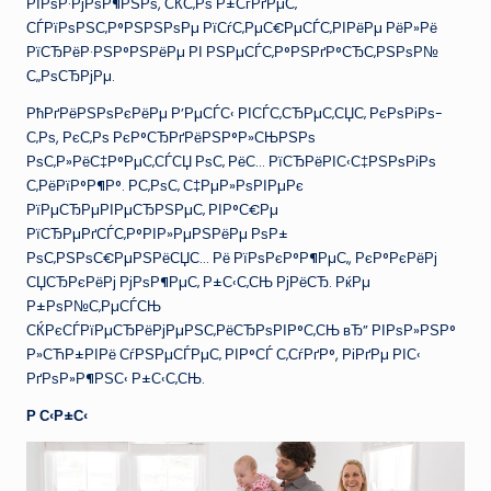
РІРѕР·РјРѕР¶РЅРѕ, СЌС‚Рѕ Р±СѓРґРµС‚
СЃРїРѕРЅС‚Р°РЅРЅРѕРµ РїСѓС‚РµС€РµСЃС‚РІРёРµ РёР»Рё
РїСЂРёР·РЅР°РЅРёРµ РІ РЅРµСЃС‚Р°РЅРґР°СЂС‚РЅРѕР№
С„РѕСЂРјРµ.
РћРґРёРЅРѕРєРёРµ Р’РµСЃС‹ РІСЃС‚СЂРµС‚СЏС‚ РєРѕРіРѕ-
С‚Рѕ, РєС‚Рѕ РєР°СЂРґРёРЅР°Р»СЊРЅРѕ
РѕС‚Р»РёС‡Р°РµС‚СЃСЏ РѕС‚ РёС… РїСЂРёРІС‹С‡РЅРѕРіРѕ
С‚РёРїР°Р¶Р°. Р­С‚РѕС‚ С‡РµР»РѕРІРµРє
РїРµСЂРµРІРµСЂРЅРµС‚ РІР°С€Рµ
РїСЂРµРґСЃС‚Р°РІР»РµРЅРёРµ РѕР±
РѕС‚РЅРѕС€РµРЅРёСЏС… Рё РїРѕРєР°Р¶РµС‚, РєР°РєРёРј
СЏСЂРєРёРј РјРѕР¶РµС‚ Р±С‹С‚СЊ РјРёСЂ. РќРµ
Р±РѕР№С‚РµСЃСЊ
СЌРєСЃРїРµСЂРёРјРµРЅС‚РёСЂРѕРІР°С‚СЊ вЂ” РІРѕР»РЅР°
Р»СЋР±РІРё СѓРЅРµСЃРµС‚ РІР°СЃ С‚СѓРґР°, РіРґРµ РІС‹
РґРѕР»Р¶РЅС‹ Р±С‹С‚СЊ.
Р С‹Р±С‹