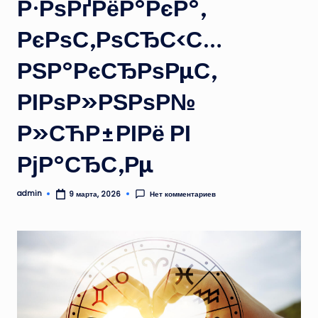
Р·РѕРґРёР°РєР°,
РєРѕС‚РѕСЂС‹С…
РЅР°РєСЂРѕРµС‚
РІРѕР»РЅРѕР№
Р»СЋР±РІРё РІ
РјР°СЂС‚Рµ
admin
Нет комментариев
9 марта, 2026
Запись
от