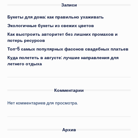
Записи
Букеты для дома: как правильно ухаживать
Экологичные букеты из свежих цветов
Как выстроить авторитет без лишних промахов и
потерь ресурсов
Топ-5 самых популярных фасонов свадебных платьев
Куда полететь в августе: лучшие направления для
летнего отдыха
Комментарии
Нет комментариев для просмотра.
Архив