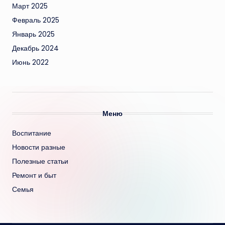
Март 2025
Февраль 2025
Январь 2025
Декабрь 2024
Июнь 2022
Меню
Воспитание
Новости разные
Полезные статьи
Ремонт и быт
Семья