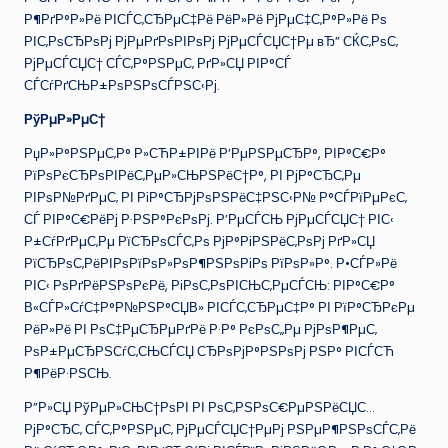
Р¶РґР°Р»Рё РІСЃС‚СЂРµС‡Рё РёР»Рё РјРµС‡С‚Р°Р»Рё Рѕ
РІС‚РѕСЂРѕРј РјРµРґРѕРІРѕРј РјРµСЃСЏС†Рµ вЂ” СЌС‚РѕС‚
РјРµСЃСЏС† СЃС‚Р°РЅРµС‚ РґР»СЏ РІР°СЃ
СЃСѓРґСЊР±РѕРЅРѕСЃРЅС‹Рј.
РўРµР»РµС†
РџР»Р°РЅРµС‚Р° Р»СЋР±РІРё Р’РµРЅРµСЂР°, РІР°С€Р°
РїРѕРєСЂРѕРІРёС‚РµР»СЊРЅРёС†Р°, РІ РјР°СЂС‚Рµ
РІРѕР№РґРµС‚ РІ РіР°СЂРјРѕРЅРёС‡РЅС‹Р№ Р°СЃРїРµРєС‚
СЃ РІР°С€РёРј Р·РЅР°РєРѕРј. Р’РµСЃСЊ РјРµСЃСЏС† РІС‹
Р±СѓРґРµС‚Рµ РїСЂРѕСЃС‚Рѕ РјР°РіРЅРёС‚РѕРј РґР»СЏ
РїСЂРѕС‚РёРІРѕРїРѕР»РѕР¶РЅРѕРіРѕ РїРѕР»Р°. Р•СЃР»Рё
РІС‹ РѕРґРёРЅРѕРєРё, РіРѕС‚РѕРІСЊС‚РµСЃСЊ: РІР°С€Р°
В«СЃР»СѓС‡Р°Р№РЅР°СЏВ» РІСЃС‚СЂРµС‡Р° РІ РїР°СЂРєРµ
РёР»Рё РІ РѕС‡РµСЂРµРґРё Р·Р° РєРѕС„Рµ РјРѕР¶РµС‚
РѕР±РµСЂРЅСѓС‚СЊСЃСЏ СЂРѕРјР°РЅРѕРј РЅР° РІСЃСЋ
Р¶РёР·РЅСЊ.
Р”Р»СЏ РўРµР»СЊС†РѕРІ РІ РѕС‚РЅРѕС€РµРЅРёСЏС…
РјР°СЂС‚ СЃС‚Р°РЅРµС‚ РјРµСЃСЏС†РµРј РЅРµР¶РЅРѕСЃС‚Рё