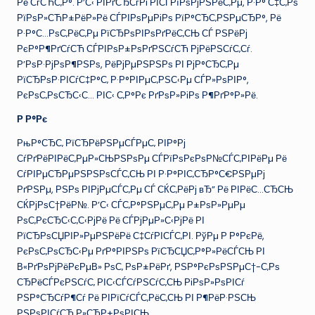
Рё СѓСЋС‚Р°. Р’С‹ РІРґСЂСѓРі РІСЃРїРѕРјРЅРёС‚Рµ, Р·Р° С‡С‚Рѕ
РїРѕР»СЋР±РёР»Рё СЃРІРѕРµРіРѕ РїР°СЂС‚РЅРµСЂР°, Рё
Р·Р°С…РѕС‚РёС‚Рµ РїСЂРѕРІРѕРґРёС‚СЊ СЃ РЅРёРј
РєР°Р¶РґСѓСЋ СЃРІРѕР±РѕРґРЅСѓСЋ РјРёРЅСѓС‚Сѓ.
Р’РѕР·РјРѕР¶РЅРѕ, РёРјРµРЅРЅРѕ РІ РјР°СЂС‚Рµ
РїСЂРѕР·РІСѓС‡Р°С‚ Р·Р°РІРµС‚РЅС‹Рµ СЃР»РѕРІР°,
РєРѕС‚РѕСЂС‹С… РІС‹ С‚Р°Рє РґРѕР»РіРѕ Р¶РґР°Р»Рё.
Р Р°Рє
РњР°СЂС‚ РїСЂРёРЅРµСЃРµС‚ РІР°Рј
СѓРґРёРІРёС‚РµР»СЊРЅРѕРµ СЃРїРѕРєРѕР№СЃС‚РІРёРµ Рё
СѓРІРµСЂРµРЅРЅРѕСЃС‚СЊ РІ Р·Р°РІС‚СЂР°С€РЅРµРј
РґРЅРµ, РЅРѕ РІРјРµСЃС‚Рµ СЃ СЌС‚РёРј вЂ” Рё РІРёС…СЂСЊ
СЌРјРѕС†РёР№. Р’С‹ СЃС‚Р°РЅРµС‚Рµ Р±РѕР»РµРµ
РѕС‚РєСЂС‹С‚С‹РјРё Рё СЃРјРµР»С‹РјРё РІ
РїСЂРѕСЏРІР»РµРЅРёРё С‡СѓРІСЃС‚РІ. РўРµ Р Р°РєРё,
РєРѕС‚РѕСЂС‹Рµ РґР°РІРЅРѕ РїСЂСЏС‚Р°Р»РёСЃСЊ РІ
В«РґРѕРјРёРєРµВ» РѕС‚ РѕР±РёРґ, РЅР°РєРѕРЅРµС†-С‚Рѕ
СЂРёСЃРєРЅСѓС‚ РІС‹СЃСѓРЅСѓС‚СЊ РіРѕР»РѕРІСѓ
РЅР°СЂСѓР¶Сѓ Рё РІРїСѓСЃС‚РёС‚СЊ РІ Р¶РёР·РЅСЊ
РЅРѕРІСѓСЋ Р»СЋР±РѕРІСЊ.