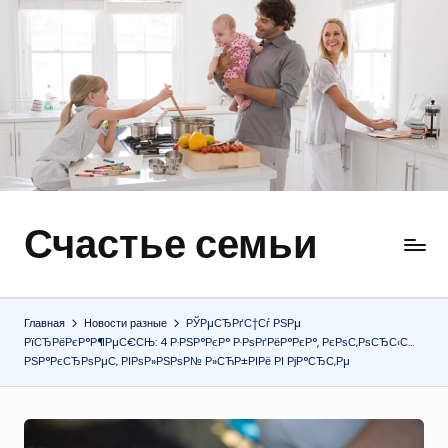
Перейти
к
содержимому
Счастье семьи
Быт,
ремонт,
отношения
Главная
Новости разные
РЎРµСЂРґС†Сѓ РЅРµ
РїСЂРёРєР°Р¶РµС€СЊ: 4 Р·РЅР°РєР° Р·РѕРґРёР°РєР°, РєРѕС‚РѕСЂС‹С…
РЅР°РєСЂРѕРµС‚ РІРѕР»РЅРѕР№ Р»СЋР±РІРё РІ РјР°СЂС‚Рµ