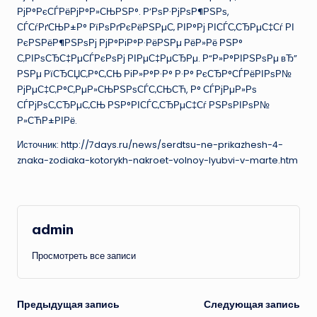
РјР°РєСЃРёРјР°Р»СЊРЅР°. Р’РѕР·РјРѕР¶РЅРѕ,
СЃСѓРґСЊР±Р° РїРѕРґРєРёРЅРµС‚ РІР°Рј РІСЃС‚СЂРµС‡Сѓ РІ
РєРЅРёР¶РЅРѕРј РјР°РіР°Р·РёРЅРµ РёР»Рё РЅР°
С‚РІРѕСЂС‡РµСЃРєРѕРј РІРµС‡РµСЂРµ. Р“Р»Р°РІРЅРѕРµ вЂ”
РЅРµ РїСЂСЏС‚Р°С‚СЊ РіР»Р°Р·Р° Р·Р° РєСЂР°СЃРёРІРѕР№
РјРµС‡С‚Р°С‚РµР»СЊРЅРѕСЃС‚СЊСЋ, Р° СЃРјРµР»Рѕ
СЃРјРѕС‚СЂРµС‚СЊ РЅР°РІСЃС‚СЂРµС‡Сѓ РЅРѕРІРѕР№
Р»СЋР±РІРё.
Источник: http://7days.ru/news/serdtsu-ne-prikazhesh-4-
znaka-zodiaka-kotorykh-nakroet-volnoy-lyubvi-v-marte.htm
admin
Просмотреть все записи
Навигация
Предыдущая запись
Следующая запись