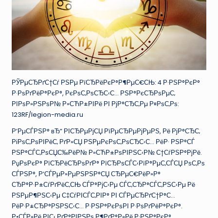
РЎРµСЂРґС†Сѓ РЅРµ РїСЂРёРєР°Р¶РµС€СЊ: 4 Р·РЅР°РєР°
Р·РѕРґРёР°РєР°, РєРѕС‚РѕСЂС‹С… РЅР°РєСЂРѕРµС‚
РІРѕР»РЅРѕР№ Р»СЋР±РІРё РІ РјР°СЂС‚Рµ Р¤РѕС‚Рѕ:
123RF/legion-media.ru
Р’РµСЃРЅР° вЂ” РІСЂРµРјСЏ РїРµСЂРµРјРµРЅ, Рё РјР°СЂС‚
РіРѕС‚РѕРІРёС‚ РґР»СЏ РЅРµРєРѕС‚РѕСЂС‹С… РёР· РЅР°СЃ
РЅР°СЃС‚РѕСЏС‰РёР№ Р»СЋР±РѕРІРЅС‹Р№ С†СѓРЅР°РјРё.
РџРѕРєР° РїСЂРёСЂРѕРґР° РїСЂРѕСЃС‹РїР°РµС‚СЃСЏ РѕС‚Рѕ
СЃРЅР°, Р’СЃРµР»РµРЅРЅР°СЏ СЂРµС€РёР»Р°
СЂР°Р·Р±СѓРґРёС‚СЊ СЃР°РјС‹Рµ СЃС‚СЂР°СЃС‚РЅС‹Рµ Рё
РЅРµР¶РЅС‹Рµ С‡СѓРІСЃС‚РІР° РІ СЃРµСЂРґС†Р°С…
РёР·Р±СЂР°РЅРЅС‹С… Р·РЅР°РєРѕРІ Р·РѕРґРёР°РєР°.
Р•СЃР»Рё РІС‹ РґР°РІРЅРѕ Р¶РґР°Р»Рё Р·РЅР°РєР°,