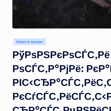
Опубликовано
Новости разные
в
РўРѕРЅРєРѕСЃС‚Рё 
РѕСЃС‚Р°РјРё: РєР°
РІС‹СЂР°СЃС‚РёС‚
РєСѓСЃС‚РёСЃС‚С‹
СЂР°СЃС‚РµРЅРёС