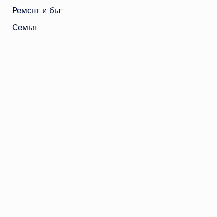
Ремонт и быт
Семья