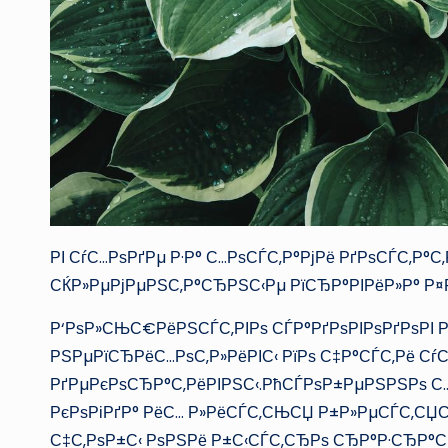
РІ СѓС…РѕРґРµ Р·Р° С…РѕСЃС‚Р°РјРё РґРѕСЃС‚Р
СЌР»РµРјРµРЅС‚Р°СЂРЅС‹Рµ РїСЂР°РІРёР»Р° Р¤Рѕ
Р‘РѕР»СЊС€РёРЅСЃС‚РІРѕ СЃР°РґРѕРІРѕРґРѕРІ Р
РЅРµРїСЂРёС…РѕС‚Р»РёРІС‹ РїРѕ С‡Р°СЃС‚Рё С
РґРµРєРѕСЂР°С‚РёРІРЅС‹.РћСЃРѕР±РµРЅРЅРѕ С
РєРѕРіРґР° РёС… Р»РёСЃС‚СЊСЏ Р±Р»РµСЃС‚СЏС‚
С‡С‚РѕР±С‹ РѕРЅРё Р±С‹СЃС‚СЂРѕ СЂР°Р·СЂР°СЃ