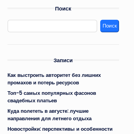
Поиск
Поиск
Записи
Как выстроить авторитет без лишних
промахов и потерь ресурсов
Топ-5 самых популярных фасонов
свадебных платьев
Куда полететь в августе: лучшие
направления для летнего отдыха
Новостройки: перспективы и особенности