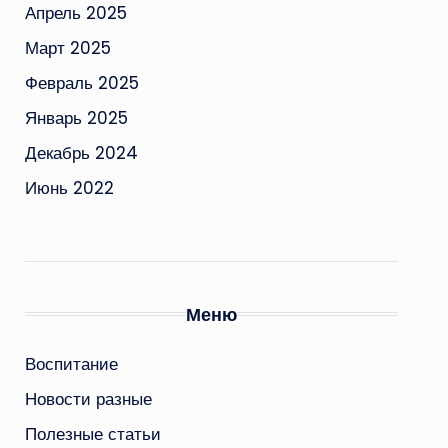
Апрель 2025
Март 2025
Февраль 2025
Январь 2025
Декабрь 2024
Июнь 2022
Меню
Воспитание
Новости разные
Полезные статьи