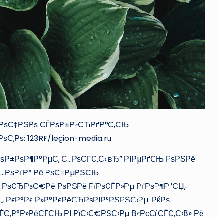
°С‚РѕС‡РЅРѕ СЃРѕР±Р»СЋРґР°С‚СЊ
С‚Рѕ: 123RF/legion-media.ru
ѕР±РѕР¶Р°РµС‚ С…РѕСЃС‚С‹ вЂ” РІРµРґСЊ РѕРЅРё
ѓС…РѕРґР° Рё РѕС‡РµРЅСЊ
…РѕСЂРѕС€Рё РѕРЅРё РїРѕСЃР»Рµ РґРѕР¶РґСЏ,
, РєР°Рє Р»Р°РєРёСЂРѕРІР°РЅРЅС‹Рµ. РќРѕ
С‚Р°Р»РёСЃСЊ РІ РїС‹С€РЅС‹Рµ В«РєСѓСЃС‚С‹В» Рё