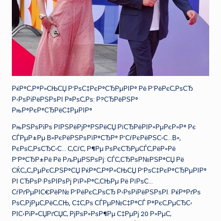
РќР°С‚Р°Р»СЊСЏ Р‘РѕС‡РєР°СЂРµРІР° Рё Р’РёРєС‚РѕСЂ
Р›РѕРіРёРЅРѕРІ Р¤РѕС‚Рѕ: Р?СЂРёРЅР°
РњР°РєР°СЂРёС‡РµРІР°
РњРЅРѕРіРѕ РІРЅРёРјР°РЅРёСЏ РїСЂРёРІР»РµРєР»Р° Рє
СЃРµР±Рµ В«РєРёРЅРѕРїР°СЂР° Р‘СѓРєРёРЅС‹С…В»,
РєРѕС‚РѕСЂС‹С… С‚СѓС‚ Р¶Рµ РѕРєСЂРµСЃС‚РёР»Рё
Р‘Р°СЂР±Рё Рё РљРµРЅРѕРј: СЃС‚СЂРѕР№РЅР°СЏ Рё
СЌС„С„РµРєС‚РЅР°СЏ РќР°С‚Р°Р»СЊСЏ Р‘РѕС‡РєР°СЂРµРІР°
РІ СЂРѕР·РѕРІРѕРј РїР»Р°С‚СЊРµ Рё РїРѕС…
СѓРґРµРІС€РёР№ Р’РёРєС‚РѕСЂ Р›РѕРіРёРЅРѕРІ. РќР°РґРѕ
РѕС‚РјРµС‚РёС‚СЊ, С‡С‚Рѕ СЃРµР№С‡Р°СЃ Р°РєС‚РµСЂС‹
РІС‹РіР»СЏРґСЏС‚ РјРѕР»РѕР¶Рµ С‡РµРј 20 Р»РµС‚