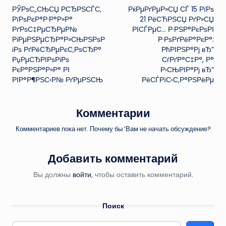
РЎРѕС„СЊСЏ Р­СЂРЅСЃС‚
РќРµРґРµР»СЏ СЃ 15 РїРѕ
записи
РїРѕРєР°Р·Р°Р»Р°
21 РёСЋРЅСЏ РґР»СЏ
РґРѕС‡РµСЂРµР№
РІСЃРµС… Р·РЅР°РєРѕРІ
РіРµРЅРµСЂР°Р»СЊРЅРѕР
Р·РѕРґРёР°РєР°:
іРѕ РґРёСЂРµРєС‚РѕСЂР°
РћРІРЅР°Рј вЂ”
РџРµСЂРІРѕРіРѕ
СѓРґР°С‡Р°, Р°
РєР°РЅР°Р»Р° РІ
Р›СЊРІР°Рј вЂ”
РІР°Р¶РЅС‹Р№ РґРµРЅСЊ
РёСЃРїС‹С‚Р°РЅРёРµ
Комментарии
Комментариев пока нет. Почему бы ’Вам не начать обсуждение?
Добавить комментарий
Вы должны
войти
, чтобы оставить комментарий.
Поиск