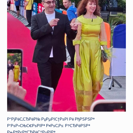
Р”РјРёС‚СЂРёР№ РџРµРІС†РѕРІ Рё РђРЅРЅР°
Р‘РѕР»СЊС€РѕРІР° Р¤РѕС‚Рѕ: Р?СЂРёРЅР°
РњР°РєР°СЂРёС‡РµРІР°