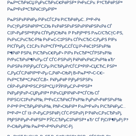
РњР°СЂРёСЏ РџРѕСЂРѕС€РёРЅР° Р¤РѕС‚Рѕ: Р?СЂРёРЅР°
РњР°РєР°СЂРёС‡РµРІР°
РњРЅРѕРіРёРµ РіРѕСЃС‚Рё РїСЂРёРµС…Р°Р»Рё
РѕС†РµРЅРёРІР°С‚СЊ РєРёРЅРѕРЅРѕРІРёРЅРєРё СЃ
С‡Р»РµРЅР°РјРё СЃРµРјСЊРё. Р РѕРјР°РЅ РљСѓСЂС†С‹РЅ,
РєРѕС‚РѕСЂС‹Р№ РѕР±С‹С‡РЅРѕ СЃРєСЂС‹С‚РµРЅ РІРѕ
РІСЃРµРј, С‡С‚Рѕ РєР°СЃР°РµС‚СЃСЏ Р»РёС‡РЅРѕР№
Р¶РёР·РЅРё, РїСЂРѕС€РµР» РїРѕ РєСЂР°СЃРЅРѕР№
РґРѕСЂРѕР¶РєРµ СЃ СЃС‹РЅРѕРј РќРёРєРёС‚РѕР№ вЂ“
РѕРЅРё РІРјРµСЃС‚Рµ РїСЂРµРґСЃС‚Р°РІР»СЏСЋС‚ РЅР°
С„РµСЃС‚РёРІР°Р»Рµ С„РёР»СЊРј В«РњР°Р»С‹С€-
РєР°СЂР°С‚РёСЃС‚В». РќРµРёР·РјРµРЅРЅРѕ
СЌР»РµРіР°РЅС‚РЅР°СЏ РЎРІРµС‚Р»Р°РЅР°
РќРµРјРѕР»СЏРµРІР° РїРѕСЏРІРёР»Р°СЃСЊ СЃ
РІРЅСѓС‡РєРѕР№, Р°РєС‚СЂРёСЃРѕР№ РџРѕР»РёРЅРѕР№
Р›Р°Р·Р°СЂРµРІРѕР№, РћР»СЊРіР° РљР°Р±Рѕ РїСЂРёРµС…
Р°Р»Р° СЃ 13-Р»РµС‚РЅРёРј СЃС‹РЅРѕРј Р’РёРєС‚РѕСЂРѕРј,
РђРЅРіРµР»РёРЅР° РЎС‚СЂРµС‡РёРЅР° вЂ“ СЃ РјСѓР¶РµРј Р?
Р»СЊРµР№ РњР°Р»Р°РєРѕРІС‹Рј.