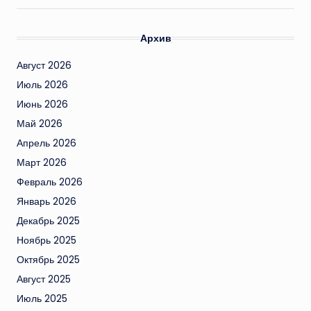
Архив
Август 2026
Июль 2026
Июнь 2026
Май 2026
Апрель 2026
Март 2026
Февраль 2026
Январь 2026
Декабрь 2025
Ноябрь 2025
Октябрь 2025
Август 2025
Июль 2025