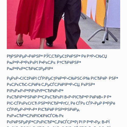
РђРЅРіРµР»РёРЅР° РЎС‚СЂРµС‡РёРЅР° Рё Р?Р»СЊСЏ
РњР°Р»Р°РєРѕРІ Р¤РѕС‚Рѕ: Р?СЂРёРЅР°
РњР°РєР°СЂРёС‡РµРІР°
РџРѕР»СѓС‡РёРІ СЃРїРµС†РёР°Р»СЊРЅС‹Р№ РїСЂРёР· РЅР°
РѕС‚РєСЂС‹С‚РёРё С„РµСЃС‚РёРІР°Р»СЏ, РѕРЅР°
РїРѕР±Р»Р°РіРѕРґР°СЂРёР»Р°
РѕСЂРіР°РЅРёР·Р°С‚РѕСЂРѕРІ В«Р•РІСЂР°Р·РёРёВ» Р·Р°
РІС‹СЃРѕРєСѓСЋ РЅР°РіСЂР°РґСѓ, Рё СЃРѕ СЃР»РµР·Р°РјРё
СЃРґРµР»Р°Р»Р° РїСЂРёР·РЅР°РЅРёРµ,
РѕР±СЂР°С‚РёРІС€РёСЃСЊ Рє
РєРёРЅРµРјР°С‚РѕРіСЂР°С„РёСЃС‚Р°Рј РІ Р·Р°Р»Рµ: В«РЇ