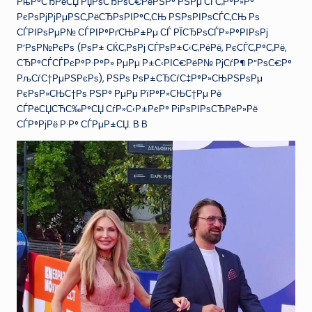
РњР°СЂРёСЏ РџРѕСЂРѕС€РёРЅР° РЅРµ СЃС‚Р°Р»Р°
РєРѕРјРјРµРЅС‚РёСЂРѕРІР°С‚СЊ РЅРѕРІРѕСЃС‚СЊ Рѕ
СЃРІРѕРµР№ СЃРІР°РґСЊР±Рµ СЃ РЇСЂРѕСЃР»Р°РІРѕРј
Р‘РѕР№РєРѕ (РѕР± СЌС‚РѕРј СЃРѕР±С‹С‚РёРё, РєСЃС‚Р°С‚Рё,
СЂР°СЃСЃРєР°Р·Р°Р» РµРµ Р±С‹РІС€РёР№ РјСѓР¶ Р“РѕС€Р°
РљСѓС†РµРЅРєРѕ), РЅРѕ РѕР±СЂСѓС‡Р°Р»СЊРЅРѕРµ
РєРѕР»СЊС†Рѕ РЅР° РµРµ РїР°Р»СЊС†Рµ Рё
СЃРёСЏСЋС‰Р°СЏ СѓР»С‹Р±РєР° РіРѕРІРѕСЂРёР»Рё
СЃР°РјРё Р·Р° СЃРµР±СЏ. В В