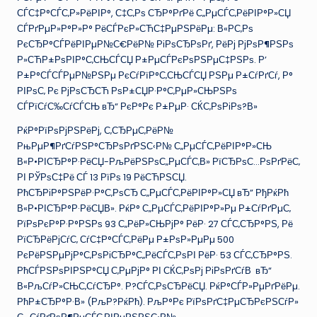
СЃС‡Р°СЃС‚Р»РёРІР°, С‡С‚Рѕ СЂР°РґРё С„РµСЃС‚РёРІР°Р»СЏ
СЃРґРµР»Р°Р»Р° РёСЃРєР»СЋС‡РµРЅРёРµ: В«Р­С‚Рѕ
РєСЂР°СЃРёРІРµР№С€РёР№ РіРѕСЂРѕРґ, РёРј РјРѕР¶РЅРѕ
Р»СЋР±РѕРІР°С‚СЊСЃСЏ Р±РµСЃРєРѕРЅРµС‡РЅРѕ. Р’
Р±Р°СЃСЃРµР№РЅРµ РєСѓРїР°С‚СЊСЃСЏ РЅРµ Р±СѓРґСѓ, Р°
РІРѕС‚ Рє РјРѕСЂСЋ РѕР±СЏР·Р°С‚РµР»СЊРЅРѕ
СЃРїСѓС‰СѓСЃСЊ вЂ“ РєР°Рє Р±РµР· СЌС‚РѕРіРѕ?В»
РќР°РїРѕРјРЅРёРј, С‚СЂРµС‚РёР№
РњРµР¶РґСѓРЅР°СЂРѕРґРЅС‹Р№ С„РµСЃС‚РёРІР°Р»СЊ
В«Р•РІСЂР°Р·РёСЏ-РљРёРЅРѕС„РµСЃС‚В» РїСЂРѕС…РѕРґРёС‚
РІ РЎРѕС‡Рё СЃ 13 РїРѕ 19 РёСЋРЅСЏ.
РћСЂРіР°РЅРёР·Р°С‚РѕСЂ С„РµСЃС‚РёРІР°Р»СЏ вЂ” РђРќРћ
В«Р•РІСЂР°Р·РёСЏВ». РќР° С„РµСЃС‚РёРІР°Р»Рµ Р±СѓРґРµС‚
РїРѕРєР°Р·Р°РЅРѕ 93 С„РёР»СЊРјР° РёР· 27 СЃС‚СЂР°РЅ, Рё
РїСЂРёРјСѓС‚ СѓС‡Р°СЃС‚РёРµ Р±РѕР»РµРµ 500
РєРёРЅРµРјР°С‚РѕРіСЂР°С„РёСЃС‚РѕРІ РёР· 53 СЃС‚СЂР°РЅ.
РћСЃРЅРѕРІРЅР°СЏ С‚РµРјР° РІ СЌС‚РѕРј РіРѕРґСѓВ вЂ“
В«РљСѓР»СЊС‚СѓСЂР°. Р?СЃС‚РѕСЂРёСЏ. РќР°СЃР»РµРґРёРµ.
РћР±СЂР°Р·В» (РљР?РќРћ). РљР°Рє РїРѕРґС‡РµСЂРєРЅСѓР»