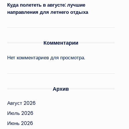
Куда полететь в августе: лучшие
направления для летнего отдыха
Комментарии
Нет комментариев для просмотра.
Архив
Август 2026
Июль 2026
Июнь 2026