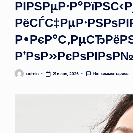
РІРЅРµР·Р°РїРЅС‹Р
РёСЃС‡РµР·РЅРѕРІ
Р•РєР°С‚РµСЂРёР
Р’РѕР»РєРѕРІРѕР
Нет комментариев
admin
21 июня, 2026
Запись
от