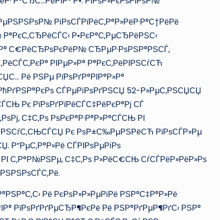
ёР· Р°СЂС…РёРІР° Р•. РІРѕР»РєРѕРІРѕР№
ЂРµРЅРЅРѕР№ РіРѕСЃРїРёС‚Р°Р»РёР·Р°С†РёРё
Р°РєС‚СЂРёСЃС‹ Р•РєР°С‚РµСЂРёРЅС‹
°Р»Р° С€РёСЂРѕРєРёР№ СЂРµР·РѕРЅР°РЅСЃ,
РёСЃС‚РєР° РІРµР»Р° Р°РєС‚РёРІРЅСѓСЋ
ЏС… Рё РЅРµ РїРѕРґР°РІР°Р»Р°
 РћРґРЅР°РєРѕ СЃРµРіРѕРґРЅСЏ 52-Р»РµС‚РЅСЏСЏ
ЃСЊ Рє РїРѕРґРїРёСЃС‡РёРєР°Рј СЃ
РѕРј, С‡С‚Рѕ РѕРєР°Р·Р°Р»Р°СЃСЊ РІ
ЂРЅСѓС‚СЊСЃСЏ Рє РѕР±С‰РµРЅРёСЋ РїРѕСЃР»Рµ
. Р”РµС‚Р°Р»Рё СЃРІРѕРµРіРѕ
 РІ С‚Р°Р№РЅРµ, С‡С‚Рѕ Р»РёС€СЊ СѓСЃРёР»РёР»Рѕ
РЅРЅРѕСЃС‚Рё.
Р°РЅР°С‚С‹ Рё РєРѕР»Р»РµРіРё РЅР°С‡Р°Р»Рё
РІР° РїРѕРґРґРµСЂР¶РєРё Рё РЅР°РґРµР¶РґС‹ РЅР°