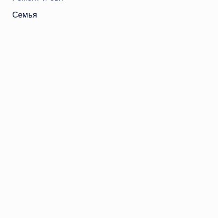
Семья