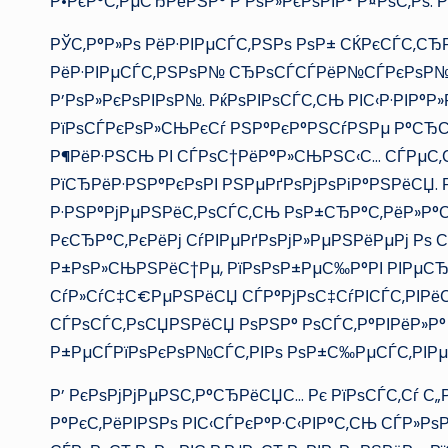
Р•РєР°С‚РµСЂРёРЅР° Р’РѕР»РєРѕРІР° Р¤РѕС‚Рѕ: Р
РЎС‚Р°Р»Рѕ РёР·РІРµСЃС‚РЅРѕ РѕР± СЌРєСЃС‚С
РёР·РІРµСЃС‚РЅРѕР№ СЂРѕСЃСЃРёР№СЃРєРѕР№ 
Р’РѕР»РєРѕРІРѕР№. РќРѕРІРѕСЃС‚СЊ РІС‹Р·РІР
РїРѕСЃРєРѕР»СЊРєСѓ РЅР°РєР°РЅСѓРЅРµ Р°СЂС‚
Р¶РёР·РЅСЊ РІ СЃРѕС†РёР°Р»СЊРЅС‹С… СЃРµС‚С
РїСЂРёР·РЅР°РєРѕРІ РЅРµРґРѕРјРѕРіР°РЅРёСЏ.
Р·РЅР°РјРµРЅРёС‚РѕСЃС‚СЊ РѕР±СЂР°С‚РёР»Р°С
РєСЂР°С‚РєРёРј СѓРІРµРґРѕРјР»РµРЅРёРµРј Рѕ С‚
Р±РѕР»СЊРЅРёС†Рµ, РїРѕРѕР±РµС‰Р°РІ РІРµС
СѓР»СѓС‡С€РµРЅРёСЏ СЃР°РјРѕС‡СѓРІСЃС‚РІРёСЏ
СЃРѕСЃС‚РѕСЏРЅРёСЏ РѕРЅР° РѕСЃС‚Р°РІРёР»Р°
Р±РµСЃРїРѕРєРѕР№СЃС‚РІРѕ РѕР±С‰РµСЃС‚РІРµ
Р’ РєРѕРјРјРµРЅС‚Р°СЂРёСЏС… Рє РїРѕСЃС‚Сѓ С„
Р°РєС‚РёРІРЅРѕ РІС‹СЃРєР°Р·С‹РІР°С‚СЊ СЃР»Рѕ