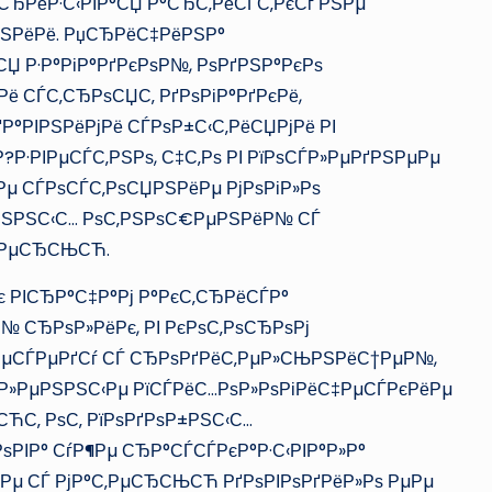
СЂРёР·С‹РІР°СЏ Р°СЂС‚РёСЃС‚РєСѓ РЅРµ
РЅРёРё. РџСЂРёС‡РёРЅР°
Џ Р·Р°РіР°РґРєРѕР№, РѕРґРЅР°РєРѕ
ё СЃС‚СЂРѕСЏС‚ РґРѕРіР°РґРєРё,
Р°РІРЅРёРјРё СЃРѕР±С‹С‚РёСЏРјРё РІ
?Р·РІРµСЃС‚РЅРѕ, С‡С‚Рѕ РІ РїРѕСЃР»РµРґРЅРµРµ
µ СЃРѕСЃС‚РѕСЏРЅРёРµ РјРѕРіР»Рѕ
µРЅРЅС‹С… РѕС‚РЅРѕС€РµРЅРёР№ СЃ
‡РµСЂСЊСЋ.
 РІСЂР°С‡Р°Рј Р°РєС‚СЂРёСЃР°
№ СЂРѕР»РёРє, РІ РєРѕС‚РѕСЂРѕРј
РµСЃРµРґСѓ СЃ СЂРѕРґРёС‚РµР»СЊРЅРёС†РµР№,
ѕРІР»РµРЅРЅС‹Рµ РїСЃРёС…РѕР»РѕРіРёС‡РµСЃРєРёРµ
СЋС‚ РѕС‚ РїРѕРґРѕР±РЅС‹С…
РІР° СѓР¶Рµ СЂР°СЃСЃРєР°Р·С‹РІР°Р»Р°
ёРµ СЃ РјР°С‚РµСЂСЊСЋ РґРѕРІРѕРґРёР»Рѕ РµРµ