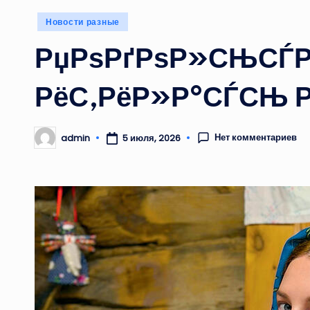
Опубликовано
Новости разные
в
РџРѕРґРѕР»СЊСЃР
РёС‚РёР»Р°СЃСЊ Р
Нет комментариев
admin
5 июля, 2026
Запись
от