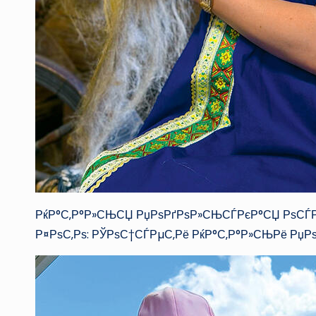
РќР°С‚Р°Р»СЊСЏ РџРѕРґРѕР»СЊСЃРєР°СЏ РѕСЃР
Р¤РѕС‚Рѕ: РЎРѕС†СЃРµС‚Рё РќР°С‚Р°Р»СЊРё Р