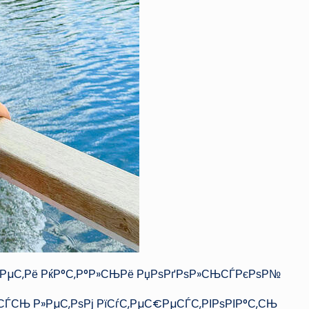
СЃРµС‚Рё РќР°С‚Р°Р»СЊРё РџРѕРґРѕР»СЊСЃРєРѕР№
ёСЃСЊ Р»РµС‚РѕРј РїСѓС‚РµС€РµСЃС‚РІРѕРІР°С‚СЊ