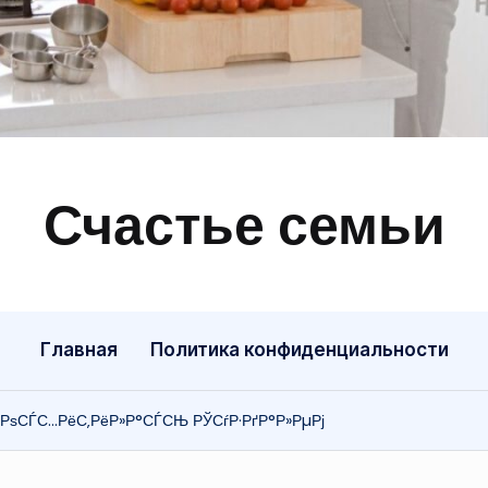
Счастье семьи
Быт,
ремонт,
отношения
Главная
Политика конфиденциальности
РѕСЃС…РёС‚РёР»Р°СЃСЊ РЎСѓР·РґР°Р»РµРј