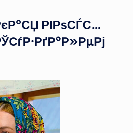
єР°СЏ РІРѕСЃС…
ЎСѓР·РґР°Р»РµРј