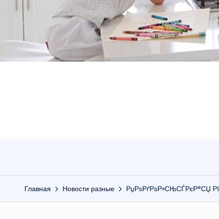
Главная
Новости разные
РџРѕРґРѕР»СЊСЃРєР°СЏ РІ