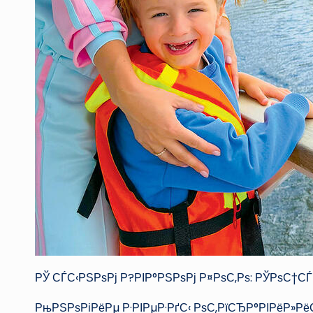
РЎ СЃС‹РЅРѕРј Р?РІР°РЅРѕРј Р¤РѕС‚Рѕ: РЎРѕС†
РњРЅРѕРіРёРµ Р·РІРµР·РґС‹ РѕС‚РїСЂР°РІРёР»Р