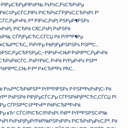
—РІРµСЂРµРІРѕР№, РєРѕС‚РѕСЂРѕРµ
С‡РµСЃС‚РІРѕ РїСЂРѕСЃРјРѕС‚СЂРѕРІ. Р’
СЃС‚РµР»Рё, Р° РїРѕС‚РѕРј РЅРµР¶РЅРѕ
РѕРј, РїСЂРё СЌС‚РѕРј РѕРЅРё
ѕР№, СЃРјРµСЋС‚СЃСЏ Рё РґР°Р¶Рµ
Р±С‰Р°СЋС‚, РіРґРµ РёРјРµРЅРЅРѕ РЅР°С…
РёРЅС‚РµСЂРЅРµС‚-РїРѕР»СЊР·РѕРІР°С‚РµР»Рё
СЂРѕРёСЃС…РѕРґРёС‚ Р»Рё РґРµР»Рѕ РЅР°
ёРІР°С‚СЊ Р·Р° Р±СЂР°Рє РћС…
 Рё РљР°СЂРёРЅР° РґР°РІРЅРѕ Р·РЅР°РєРѕРјС‹ Рё
ґР° РѕРЅРё РІРјРµСЃС‚Рµ СЃРЅРёРјР°СЋС‚СЃСЏ РІ
Рµ СЃРЅР°С‡Р°Р»Р° РёРіСЂР°Р»Рё
µ вЂ” СЃСѓРїСЂСѓРіРѕРІ. РќР° РґР°РЅРЅС‹Р№
РѕРІ РєРѕРјРµРґРёР№РЅРѕРіРѕ РїСЂРѕРµРєС‚Р°, Рё