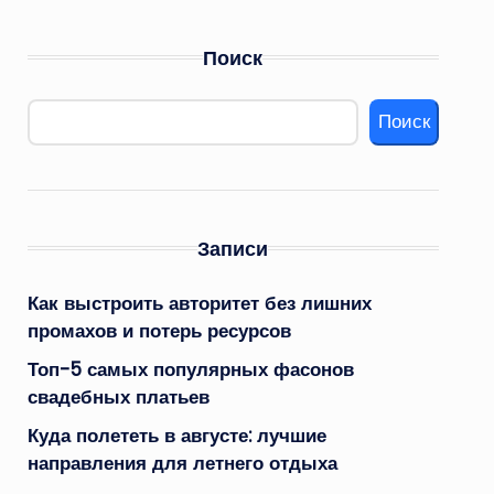
Поиск
Поиск
Записи
Как выстроить авторитет без лишних
промахов и потерь ресурсов
Топ-5 самых популярных фасонов
свадебных платьев
Куда полететь в августе: лучшие
направления для летнего отдыха