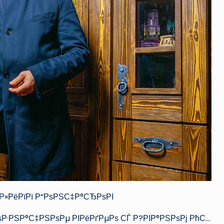
ёР»РёРїРї Р“РѕРЅС‡Р°СЂРѕРІ
Р·РЅР°С‡РЅРѕРµ РІРёРґРµРѕ СЃ Р?РІР°РЅРѕРј РћС…