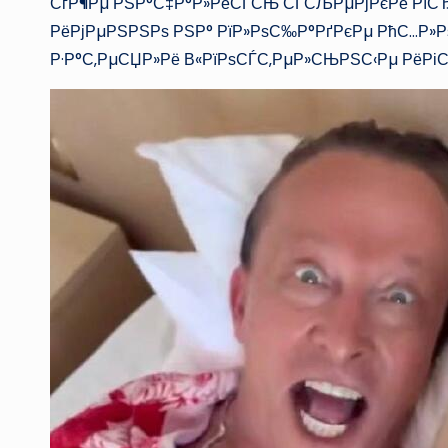
СѓР¶Рµ РЅР°С‡Р°Р»РёСЃСЊ СЃСЉРµРјРєРё РїСЂР
РёРјРµРЅРЅРѕ РЅР° РїР»РѕС‰Р°РґРєРµ РћС…Р»Р
Р·Р°С‚РµСЏР»Рё В«РїРѕСЃС‚РµР»СЊРЅС‹Рµ РёРіС