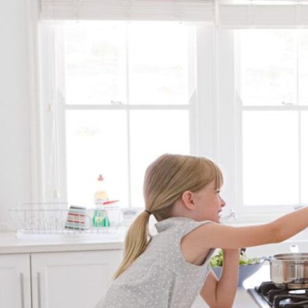
Перейти
к
содержимому